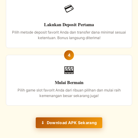
💳
Lakukan Deposit Pertama
Pilih metode deposit favorit Anda dan transfer dana minimal sesuai
ketentuan. Bonus langsung diterima!
🎰
Mulai Bermain
Pilih game slot favorit Anda dari ribuan pilihan dan mulai raih
kemenangan besar sekarang juga!
⇓ Download APK Sekarang