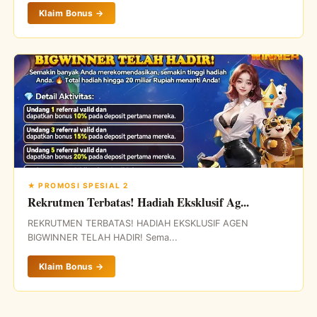
Klaim Bonus →
★ PROMOSI SPESIAL 2
Rekrutmen Terbatas! Hadiah Eksklusif Ag...
REKRUTMEN TERBATAS! HADIAH EKSKLUSIF AGEN
BIGWINNER TELAH HADIR! Sema...
Klaim Bonus →