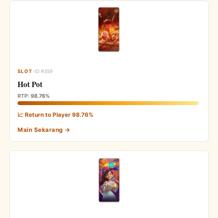
·
SLOT
ID #359
Hot Pot
RTP:
98.76%
📈 Return to Player 98.76%
Main Sekarang →