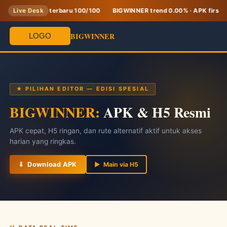
Stabilitas terbaru 100/100
Live Desk
BIGWINNER trend 0.00% · APK first
BIGWINNER
★ PILIHAN EDITOR — EDISI SPESIAL
BIGWINNER:
APK & H5 Resmi
APK cepat, H5 ringan, dan rute alternatif aktif untuk akses
harian yang ringkas.
⇓ Download APK
▶ Main via H5