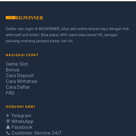
BIGWINNER
Daftar dan login di BIGWINNER, situs slot online terpercaya dengan link
alternatif anti blokir. Bisa pakai APK resmi atau lewat H5, dengan
peluang menang jackpot besar hari ini.
NAVIGASI CEPAT
Game Slot
Bonus
Cara Deposit
Cara Withdraw
Cara Daftar
FAQ
HUBUNGI KAMI
✈ Telegram
💬 WhatsApp
👤 Facebook
📞 Customer Service 24/7