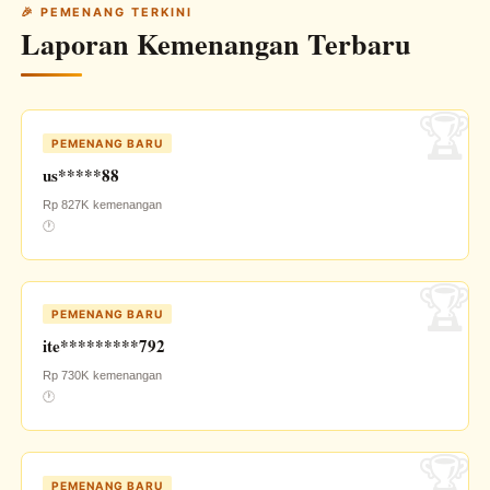
🎉 PEMENANG TERKINI
Laporan Kemenangan Terbaru
PEMENANG BARU
us*****88
Rp 827K
kemenangan
🕐
PEMENANG BARU
ite*********792
Rp 730K
kemenangan
🕐
PEMENANG BARU