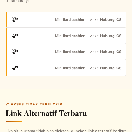
tersembunyi.
💸
Min:
Ikuti cashier
| Maks:
Hubungi CS
💸
Min:
Ikuti cashier
| Maks:
Hubungi CS
💸
Min:
Ikuti cashier
| Maks:
Hubungi CS
💸
Min:
Ikuti cashier
| Maks:
Hubungi CS
🔗 AKSES TIDAK TERBLOKIR
Link Alternatif Terbaru
Jika situs utama tidak bisa diakses, gunakan link alternatif berikut