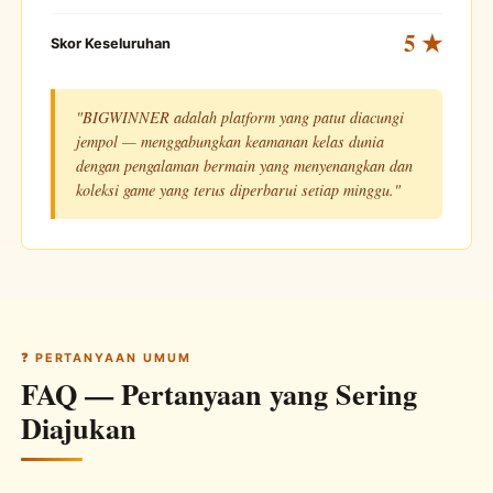
5 ★
Skor Keseluruhan
"BIGWINNER adalah platform yang patut diacungi
jempol — menggabungkan keamanan kelas dunia
dengan pengalaman bermain yang menyenangkan dan
koleksi game yang terus diperbarui setiap minggu."
❓ PERTANYAAN UMUM
FAQ — Pertanyaan yang Sering
Diajukan