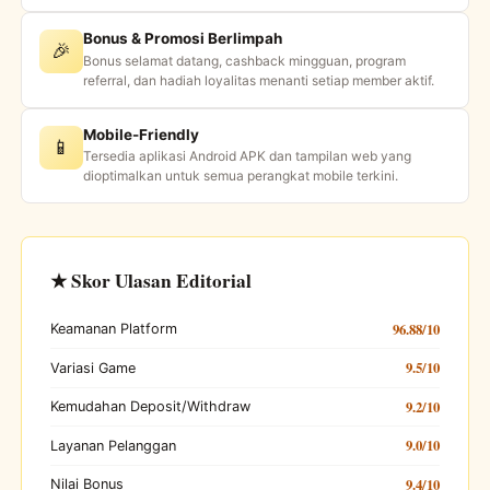
Bonus & Promosi Berlimpah
🎉
Bonus selamat datang, cashback mingguan, program
referral, dan hadiah loyalitas menanti setiap member aktif.
Mobile-Friendly
📱
Tersedia aplikasi Android APK dan tampilan web yang
dioptimalkan untuk semua perangkat mobile terkini.
★ Skor Ulasan Editorial
96.88/10
Keamanan Platform
9.5/10
Variasi Game
9.2/10
Kemudahan Deposit/Withdraw
9.0/10
Layanan Pelanggan
9.4/10
Nilai Bonus