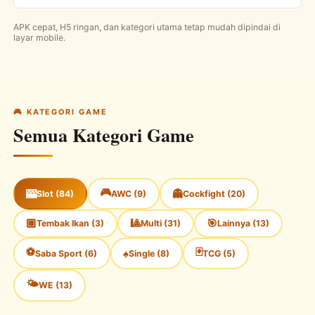
APK cepat, H5 ringan, dan kategori utama tetap mudah dipindai di
layar mobile.
🎮 KATEGORI GAME
Semua Kategori Game
🎮
🎰
👻
Slot (84)
AWC (9)
Cockfight (20)
🏽
🎱
🎯
Tembak Ikan (3)
Multi (31)
Lainnya (13)
⚽
🃏
♠
Saba Sport (6)
Single (8)
TCG (5)
🌤
WE (13)