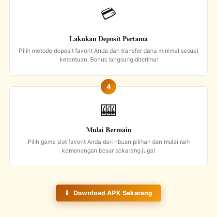
💳
Lakukan Deposit Pertama
Pilih metode deposit favorit Anda dan transfer dana minimal sesuai
ketentuan. Bonus langsung diterima!
🎰
Mulai Bermain
Pilih game slot favorit Anda dari ribuan pilihan dan mulai raih
kemenangan besar sekarang juga!
⇓ Download APK Sekarang