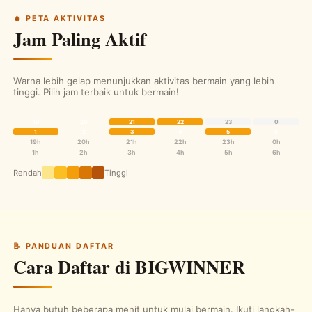
🔥 PETA AKTIVITAS
Jam Paling Aktif
Warna lebih gelap menunjukkan aktivitas bermain yang lebih
tinggi. Pilih jam terbaik untuk bermain!
19
20
21
22
23
0
1
2
3
4
5
6
19h
20h
21h
22h
23h
0h
1h
2h
3h
4h
5h
6h
Rendah
Tinggi
📝 PANDUAN DAFTAR
Cara Daftar di BIGWINNER
Hanya butuh beberapa menit untuk mulai bermain. Ikuti langkah-