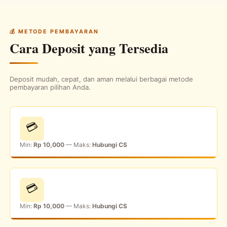
💰 METODE PEMBAYARAN
Cara Deposit yang Tersedia
Deposit mudah, cepat, dan aman melalui berbagai metode
pembayaran pilihan Anda.
💳
Min:
Rp 10,000
— Maks:
Hubungi CS
💳
Min:
Rp 10,000
— Maks:
Hubungi CS