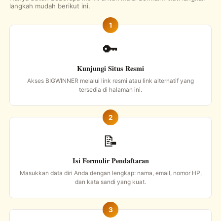
langkah mudah berikut ini.
🔑
Kunjungi Situs Resmi
Akses BIGWINNER melalui link resmi atau link alternatif yang
tersedia di halaman ini.
📝
Isi Formulir Pendaftaran
Masukkan data diri Anda dengan lengkap: nama, email, nomor HP,
dan kata sandi yang kuat.