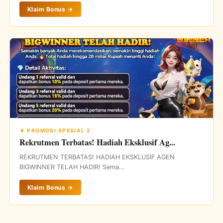
Klaim Bonus →
★ PROMOSI SPESIAL 2
Rekrutmen Terbatas! Hadiah Eksklusif Ag...
REKRUTMEN TERBATAS! HADIAH EKSKLUSIF AGEN
BIGWINNER TELAH HADIR! Sema...
Klaim Bonus →