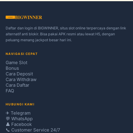
BIGWINNER
Daftar dan login di BIGWINNER, situs slot online terpercaya dengan link
alternatif anti blokir. Bisa pakai APK resmi atau lewat H5, dengan
peluang menang jackpot besar hari ini.
NAVIGASI CEPAT
Game Slot
Bonus
Cara Deposit
Cara Withdraw
Cara Daftar
FAQ
HUBUNGI KAMI
✈ Telegram
💬 WhatsApp
👤 Facebook
📞 Customer Service 24/7