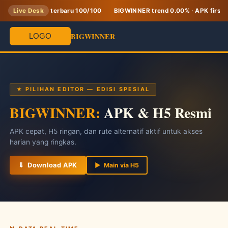
Stabilitas terbaru 100/100
Live Desk
BIGWINNER trend 0.00% · APK first
BIGWINNER
★ PILIHAN EDITOR — EDISI SPESIAL
BIGWINNER:
APK & H5 Resmi
APK cepat, H5 ringan, dan rute alternatif aktif untuk akses
harian yang ringkas.
⇓ Download APK
▶ Main via H5