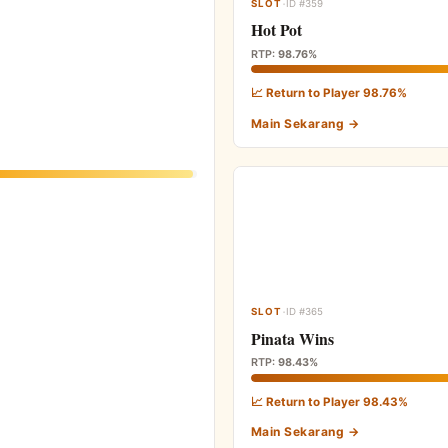
·
SLOT
ID #359
Hot Pot
RTP:
98.76%
📈 Return to Player 98.76%
Main Sekarang →
·
SLOT
ID #365
Pinata Wins
RTP:
98.43%
📈 Return to Player 98.43%
Main Sekarang →