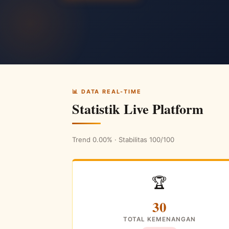
📊 DATA REAL-TIME
Statistik Live Platform
Trend 0.00% · Stabilitas 100/100
🏆
30
TOTAL KEMENANGAN