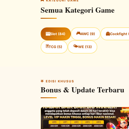
🎮 KATEGORI GAME
Semua Kategori Game
🎮
🎰
👻
Slot (84)
AWC (9)
Cockfight 
🃏
🌤
TCG (5)
WE (13)
🌟 EDISI KHUSUS
Bonus & Update Terbaru