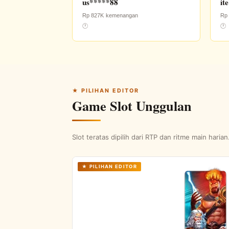
us*****88
it
Rp 827K
kemenangan
Rp
🕐
🕐
★ PILIHAN EDITOR
Game Slot Unggulan
Slot teratas dipilih dari RTP dan ritme main harian
★ PILIHAN EDITOR