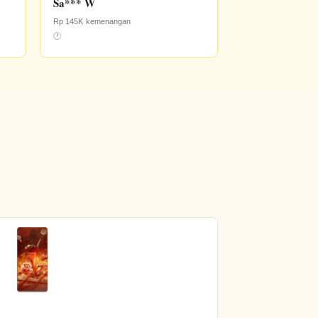
Sa*** W
Rp 145K
kemenangan
🕐