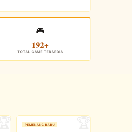
🎮
192+
TOTAL GAME TERSEDIA
PEMENANG BARU