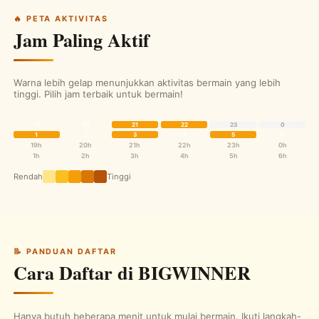
🔥 PETA AKTIVITAS
Jam Paling Aktif
Warna lebih gelap menunjukkan aktivitas bermain yang lebih
tinggi. Pilih jam terbaik untuk bermain!
19
20
21
22
23
0
1
2
3
4
5
6
19h
20h
21h
22h
23h
0h
1h
2h
3h
4h
5h
6h
Rendah
Tinggi
📝 PANDUAN DAFTAR
Cara Daftar di BIGWINNER
Hanya butuh beberapa menit untuk mulai bermain. Ikuti langkah-