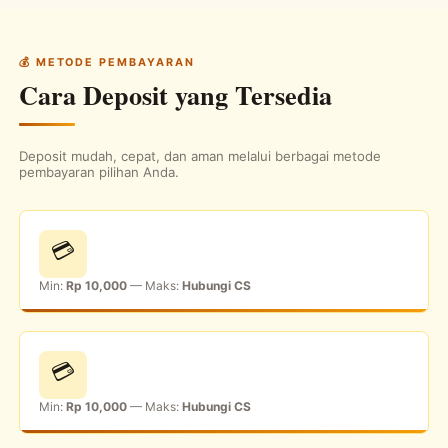
💰 METODE PEMBAYARAN
Cara Deposit yang Tersedia
Deposit mudah, cepat, dan aman melalui berbagai metode
pembayaran pilihan Anda.
💳
Min:
Rp 10,000
— Maks:
Hubungi CS
💳
Min:
Rp 10,000
— Maks:
Hubungi CS