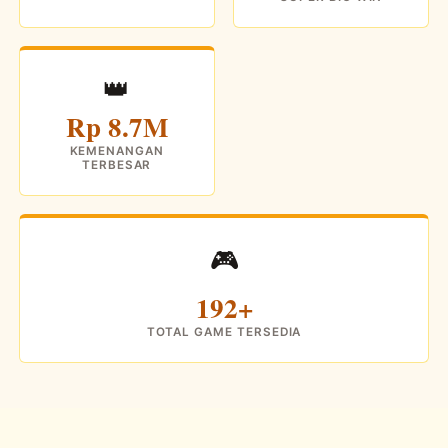
👑
Rp 8.7M
KEMENANGAN
TERBESAR
🎮
192+
TOTAL GAME TERSEDIA