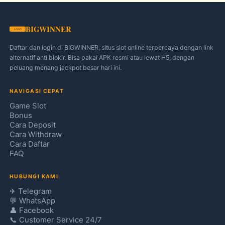
BIGWINNER
Daftar dan login di BIGWINNER, situs slot online terpercaya dengan link
alternatif anti blokir. Bisa pakai APK resmi atau lewat H5, dengan
peluang menang jackpot besar hari ini.
NAVIGASI CEPAT
Game Slot
Bonus
Cara Deposit
Cara Withdraw
Cara Daftar
FAQ
HUBUNGI KAMI
✈ Telegram
💬 WhatsApp
👤 Facebook
📞 Customer Service 24/7