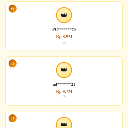
#1
👑
PC*******73
Rp 8.9M
🕐
#2
👑
ad*******21
Rp 8.7M
🕐
#3
👑