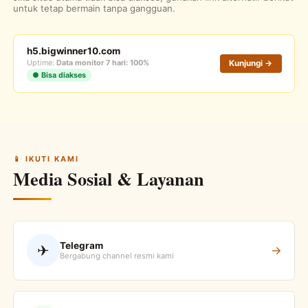
untuk tetap bermain tanpa gangguan.
h5.bigwinner10.com
Uptime:
Data monitor 7 hari: 100%
Kunjungi →
● Bisa diakses
📱 IKUTI KAMI
Media Sosial & Layanan
Telegram
✈
→
Bergabung channel resmi kami