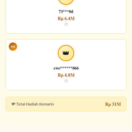
73***0d
Rp 6.4M
🕐
#4
👑
swe******066
Rp 4.8M
🕐
Rp 31M
💸 Total Hadiah Kemarin