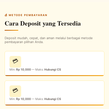
💰 METODE PEMBAYARAN
Cara Deposit yang Tersedia
Deposit mudah, cepat, dan aman melalui berbagai metode
pembayaran pilihan Anda.
💳
Min:
Rp 10,000
— Maks:
Hubungi CS
💳
Min:
Rp 10,000
— Maks:
Hubungi CS