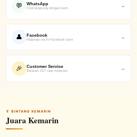
WhatsApp
💬
→
Chat langsung dengan kami
Facebook
👤
→
Halaman resmi Facebook kami
Customer Service
🎉
→
Bantuan 24/7 siap melayani
🏅 BINTANG KEMARIN
Juara Kemarin