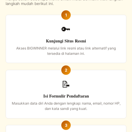
langkah mudah berikut ini.
🔑
Kunjungi Situs Resmi
Akses BIGWINNER melalui link resmi atau link alternatif yang
tersedia di halaman ini.
📝
Isi Formulir Pendaftaran
Masukkan data diri Anda dengan lengkap: nama, email, nomor HP,
dan kata sandi yang kuat.