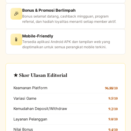
Bonus & Promosi Berlimpah
🎉
Bonus selamat datang, cashback mingguan, program
referral, dan hadiah loyalitas menanti setiap member aktif.
Mobile-Friendly
📱
Tersedia aplikasi Android APK dan tampilan web yang
dioptimalkan untuk semua perangkat mobile terkini.
★ Skor Ulasan Editorial
96.88/10
Keamanan Platform
9.5/10
Variasi Game
9.2/10
Kemudahan Deposit/Withdraw
9.0/10
Layanan Pelanggan
9.4/10
Nilai Bonus