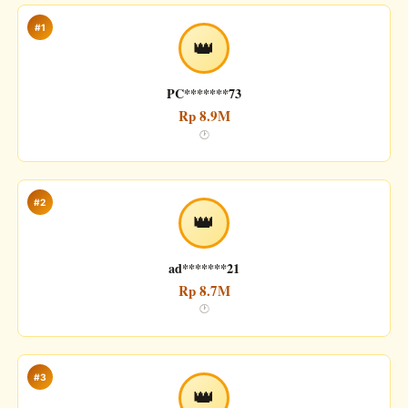
#1
👑
PC*******73
Rp 8.9M
🕐
#2
👑
ad*******21
Rp 8.7M
🕐
#3
👑