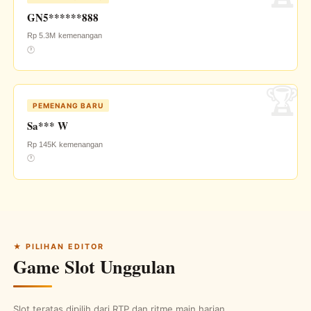
GN5******888
Rp 5.3M
kemenangan
🕐
PEMENANG BARU
Sa*** W
Rp 145K
kemenangan
🕐
★ PILIHAN EDITOR
Game Slot Unggulan
Slot teratas dipilih dari RTP dan ritme main harian.