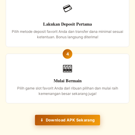
💳
Lakukan Deposit Pertama
Pilih metode deposit favorit Anda dan transfer dana minimal sesuai
ketentuan. Bonus langsung diterima!
🎰
Mulai Bermain
Pilih game slot favorit Anda dari ribuan pilihan dan mulai raih
kemenangan besar sekarang juga!
⇓ Download APK Sekarang