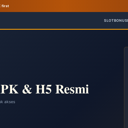
t
SLOT
BONUS
PK & H5 Resmi
tuk akses