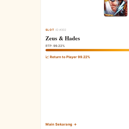
·
SLOT
ID #302
Zeus & Hades
RTP:
99.22%
📈 Return to Player 99.22%
Main Sekarang →