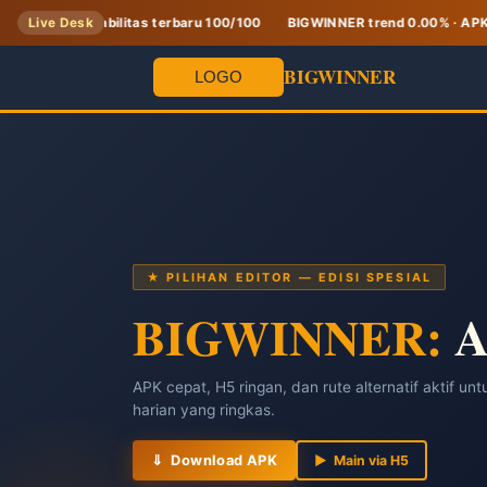
saat
Live Desk
Stabilitas terbaru 100/100
BIGWINNER trend 0.00% · APK firs
BIGWINNER
★ PILIHAN EDITOR — EDISI SPESIAL
BIGWINNER:
A
APK cepat, H5 ringan, dan rute alternatif aktif un
harian yang ringkas.
⇓ Download APK
▶ Main via H5