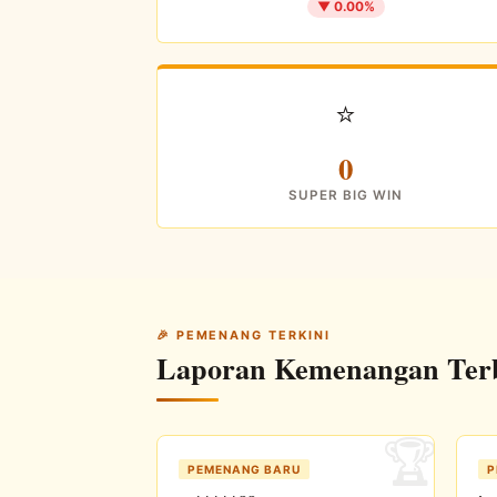
▼ 0.00%
⭐
0
SUPER BIG WIN
🎉 PEMENANG TERKINI
Laporan Kemenangan Ter
PEMENANG BARU
P