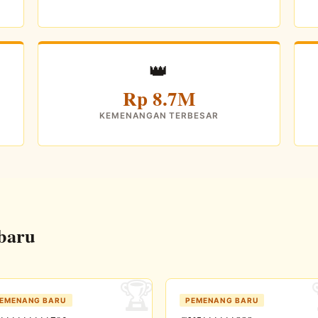
👑
Rp 8.7M
KEMENANGAN TERBESAR
baru
EMENANG BARU
PEMENANG BARU