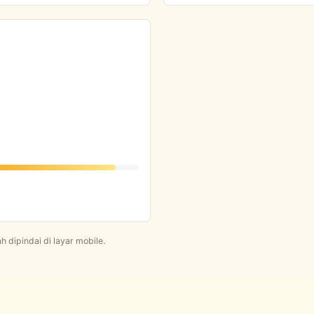
 dipindai di layar mobile.