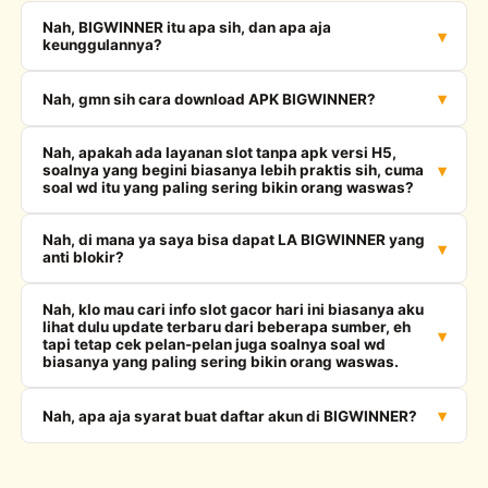
Nah, BIGWINNER itu apa sih, dan apa aja
keunggulannya?
Nah, gmn sih cara download APK BIGWINNER?
Nah, apakah ada layanan slot tanpa apk versi H5,
soalnya yang begini biasanya lebih praktis sih, cuma
soal wd itu yang paling sering bikin orang waswas?
Nah, di mana ya saya bisa dapat LA BIGWINNER yang
anti blokir?
Nah, klo mau cari info slot gacor hari ini biasanya aku
lihat dulu update terbaru dari beberapa sumber, eh
tapi tetap cek pelan-pelan juga soalnya soal wd
biasanya yang paling sering bikin orang waswas.
Nah, apa aja syarat buat daftar akun di BIGWINNER?