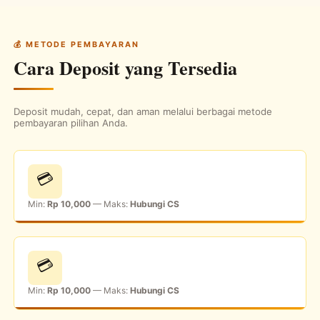
💰 METODE PEMBAYARAN
Cara Deposit yang Tersedia
Deposit mudah, cepat, dan aman melalui berbagai metode
pembayaran pilihan Anda.
💳
Min:
Rp 10,000
— Maks:
Hubungi CS
💳
Min:
Rp 10,000
— Maks:
Hubungi CS