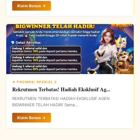
Klaim Bonus →
★ PROMOSI SPESIAL 2
Rekrutmen Terbatas! Hadiah Eksklusif Ag...
REKRUTMEN TERBATAS! HADIAH EKSKLUSIF AGEN
BIGWINNER TELAH HADIR! Sema...
Klaim Bonus →