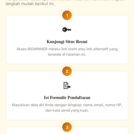
langkah mudah berikut ini.
🔑
Kunjungi Situs Resmi
Akses BIGWINNER melalui link resmi atau link alternatif yang
tersedia di halaman ini.
📝
Isi Formulir Pendaftaran
Masukkan data diri Anda dengan lengkap: nama, email, nomor HP,
dan kata sandi yang kuat.