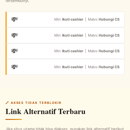
tersembunyi.
💸
Min:
Ikuti cashier
| Maks:
Hubungi CS
💸
Min:
Ikuti cashier
| Maks:
Hubungi CS
💸
Min:
Ikuti cashier
| Maks:
Hubungi CS
💸
Min:
Ikuti cashier
| Maks:
Hubungi CS
🔗 AKSES TIDAK TERBLOKIR
Link Alternatif Terbaru
Jika situs utama tidak bisa diakses, gunakan link alternatif berikut