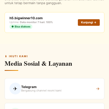
untuk tetap bermain tanpa gangguan.
h5.bigwinner10.com
Uptime:
Data monitor 7 hari: 100%
Kunjungi →
● Bisa diakses
📱 IKUTI KAMI
Media Sosial & Layanan
Telegram
✈
→
Bergabung channel resmi kami