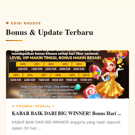
🌟 EDISI KHUSUS
Bonus & Update Terbaru
★ PROMOSI SPESIAL 1
KABAR BAIK DARI BIG WINNER! Bonus Hari ...
KABAR BAIK DARI BIG WINNER! anggota yang telah deposit
dalam 30 hari ...