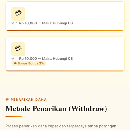
💳
Min:
Rp 10,000
— Maks:
Hubungi CS
💳
Min:
Rp 10,000
— Maks:
Hubungi CS
🌟 Bonus Bonus 2%
💸 PENARIKAN DANA
Metode Penarikan (Withdraw)
Proses penarikan dana cepat dan terpercaya tanpa potongan