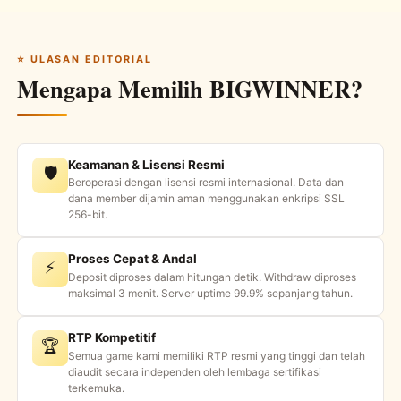
⭐ ULASAN EDITORIAL
Mengapa Memilih BIGWINNER?
Keamanan & Lisensi Resmi
🛡
Beroperasi dengan lisensi resmi internasional. Data dan
dana member dijamin aman menggunakan enkripsi SSL
256-bit.
Proses Cepat & Andal
⚡
Deposit diproses dalam hitungan detik. Withdraw diproses
maksimal 3 menit. Server uptime 99.9% sepanjang tahun.
RTP Kompetitif
🏆
Semua game kami memiliki RTP resmi yang tinggi dan telah
diaudit secara independen oleh lembaga sertifikasi
terkemuka.