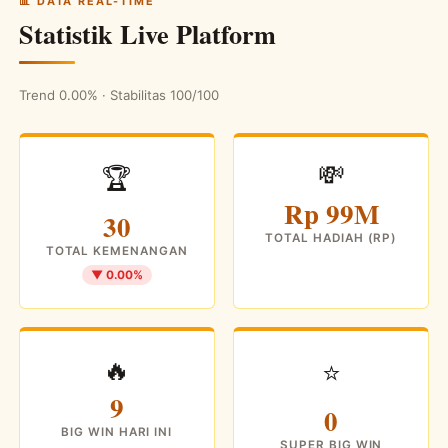
📊 DATA REAL-TIME
Statistik Live Platform
Trend 0.00% · Stabilitas 100/100
💸
🏆
Rp 99M
30
TOTAL HADIAH (RP)
TOTAL KEMENANGAN
▼ 0.00%
🔥
⭐
9
0
BIG WIN HARI INI
SUPER BIG WIN