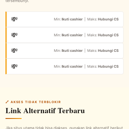
tersembunyi.
💸
Min:
Ikuti cashier
| Maks:
Hubungi CS
💸
Min:
Ikuti cashier
| Maks:
Hubungi CS
💸
Min:
Ikuti cashier
| Maks:
Hubungi CS
💸
Min:
Ikuti cashier
| Maks:
Hubungi CS
🔗 AKSES TIDAK TERBLOKIR
Link Alternatif Terbaru
Jika situs utama tidak bisa diakses, gunakan link alternatif berikut