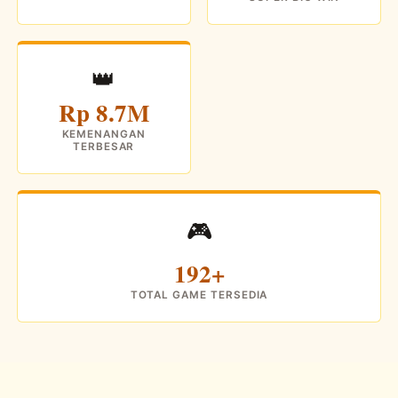
👑
Rp 8.7M
KEMENANGAN
TERBESAR
🎮
192+
TOTAL GAME TERSEDIA