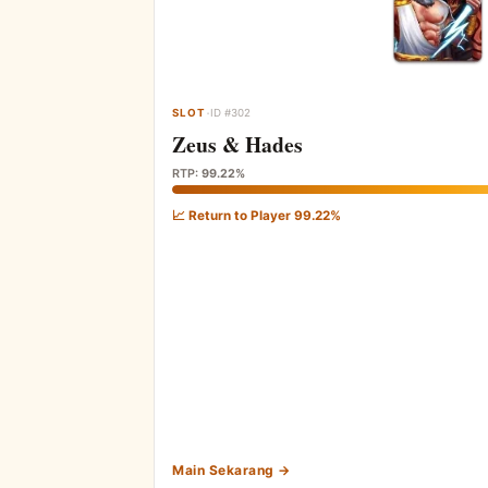
·
SLOT
ID #302
Zeus & Hades
RTP:
99.22%
📈 Return to Player 99.22%
Main Sekarang →