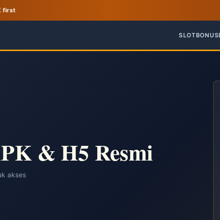
t
SLOT
BONUS
PK & H5 Resmi
tuk akses