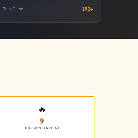
192+
Total Game
🔥
9
BIG WIN HARI INI