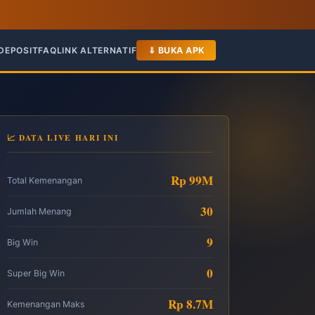
DEPOSIT
FAQ
LINK ALTERNATIF
⇓ BUKA APK
📈 DATA LIVE HARI INI
Rp 99M
Total Kemenangan
30
Jumlah Menang
9
Big Win
0
Super Big Win
Rp 8.7M
Kemenangan Maks