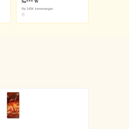
Sa*** W
Rp 145K
kemenangan
🕐