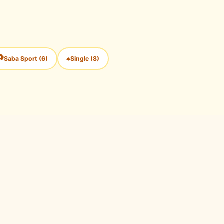
⚽
♠
Saba Sport (6)
Single (8)