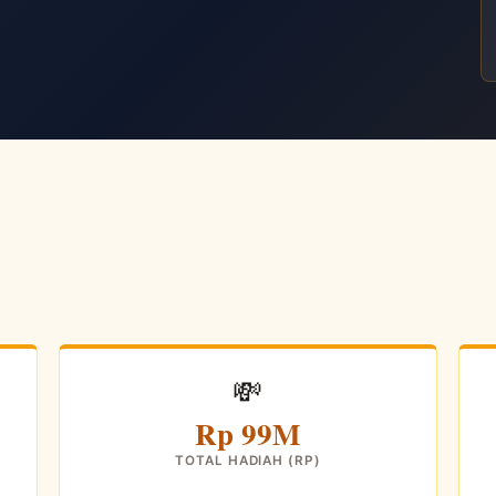
💸
Rp 99M
TOTAL HADIAH (RP)