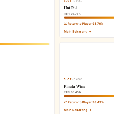
·
SLOT
ID #359
Hot Pot
RTP:
98.76%
📈 Return to Player 98.76%
Main Sekarang →
·
SLOT
ID #365
Pinata Wins
RTP:
98.43%
📈 Return to Player 98.43%
Main Sekarang →