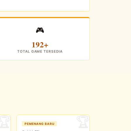
🎮
192+
TOTAL GAME TERSEDIA
PEMENANG BARU