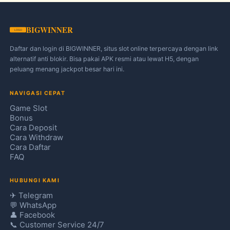
BIGWINNER
Daftar dan login di BIGWINNER, situs slot online terpercaya dengan link
alternatif anti blokir. Bisa pakai APK resmi atau lewat H5, dengan
peluang menang jackpot besar hari ini.
NAVIGASI CEPAT
Game Slot
Bonus
Cara Deposit
Cara Withdraw
Cara Daftar
FAQ
HUBUNGI KAMI
✈ Telegram
💬 WhatsApp
👤 Facebook
📞 Customer Service 24/7