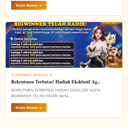
Klaim Bonus →
★ PROMOSI SPESIAL 2
Rekrutmen Terbatas! Hadiah Eksklusif Ag...
REKRUTMEN TERBATAS! HADIAH EKSKLUSIF AGEN
BIGWINNER TELAH HADIR! Sema...
Klaim Bonus →