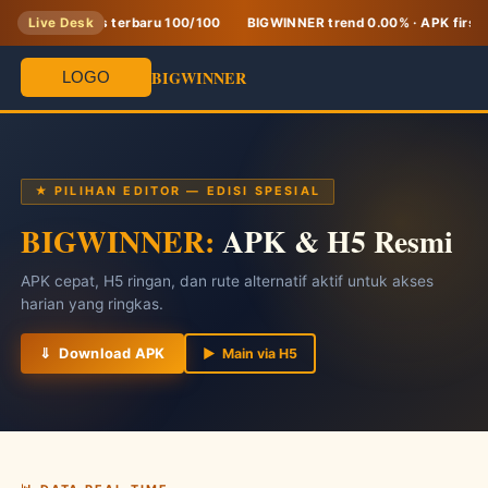
Stabilitas terbaru 100/100
Live Desk
BIGWINNER trend 0.00% · APK first
BIGWINNER
★ PILIHAN EDITOR — EDISI SPESIAL
BIGWINNER:
APK & H5 Resmi
APK cepat, H5 ringan, dan rute alternatif aktif untuk akses
harian yang ringkas.
⇓ Download APK
▶ Main via H5