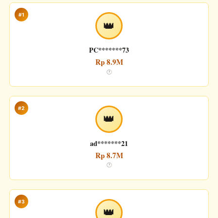
#1
👑
PC*******73
Rp 8.9M
🕐
#2
👑
ad*******21
Rp 8.7M
🕐
#3
👑