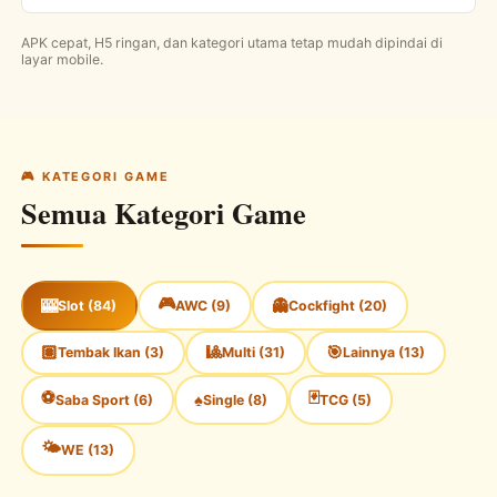
APK cepat, H5 ringan, dan kategori utama tetap mudah dipindai di
layar mobile.
🎮 KATEGORI GAME
Semua Kategori Game
🎮
🎰
👻
Slot (84)
AWC (9)
Cockfight (20)
🏽
🎱
🎯
Tembak Ikan (3)
Multi (31)
Lainnya (13)
⚽
🃏
♠
Saba Sport (6)
Single (8)
TCG (5)
🌤
WE (13)