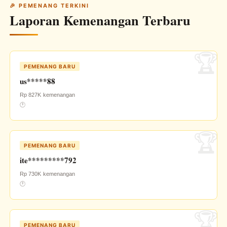
🎉 PEMENANG TERKINI
Laporan Kemenangan Terbaru
PEMENANG BARU
us*****88
Rp 827K
kemenangan
🕐
PEMENANG BARU
ite*********792
Rp 730K
kemenangan
🕐
PEMENANG BARU