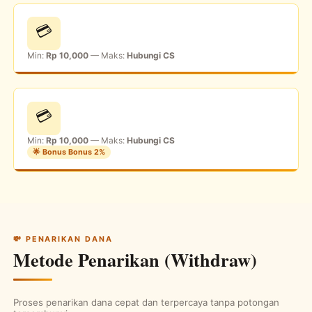
💳
Min:
Rp 10,000
— Maks:
Hubungi CS
💳
Min:
Rp 10,000
— Maks:
Hubungi CS
🌟 Bonus Bonus 2%
💸 PENARIKAN DANA
Metode Penarikan (Withdraw)
Proses penarikan dana cepat dan terpercaya tanpa potongan