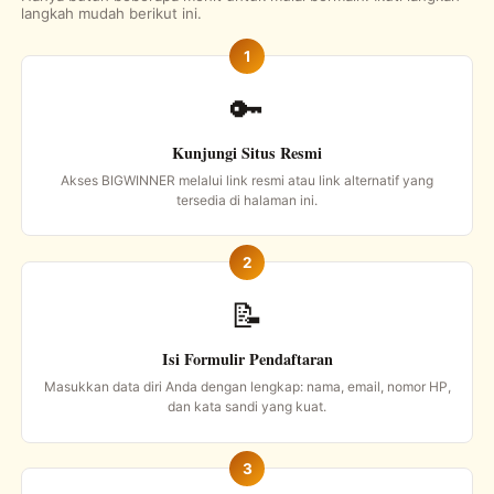
langkah mudah berikut ini.
🔑
Kunjungi Situs Resmi
Akses BIGWINNER melalui link resmi atau link alternatif yang
tersedia di halaman ini.
📝
Isi Formulir Pendaftaran
Masukkan data diri Anda dengan lengkap: nama, email, nomor HP,
dan kata sandi yang kuat.