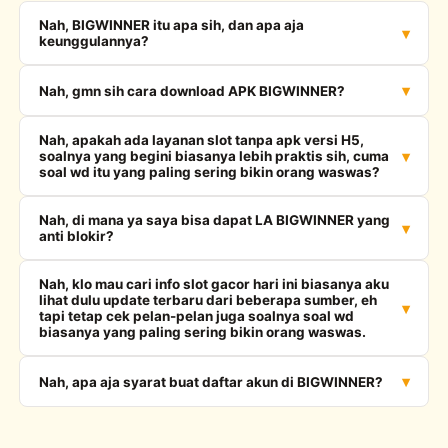
Nah, BIGWINNER itu apa sih, dan apa aja
keunggulannya?
Nah, gmn sih cara download APK BIGWINNER?
Nah, apakah ada layanan slot tanpa apk versi H5,
soalnya yang begini biasanya lebih praktis sih, cuma
soal wd itu yang paling sering bikin orang waswas?
Nah, di mana ya saya bisa dapat LA BIGWINNER yang
anti blokir?
Nah, klo mau cari info slot gacor hari ini biasanya aku
lihat dulu update terbaru dari beberapa sumber, eh
tapi tetap cek pelan-pelan juga soalnya soal wd
biasanya yang paling sering bikin orang waswas.
Nah, apa aja syarat buat daftar akun di BIGWINNER?