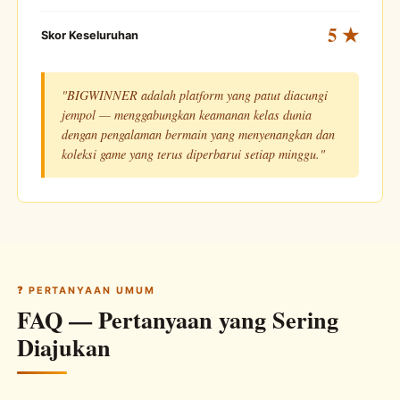
5 ★
Skor Keseluruhan
"BIGWINNER adalah platform yang patut diacungi
jempol — menggabungkan keamanan kelas dunia
dengan pengalaman bermain yang menyenangkan dan
koleksi game yang terus diperbarui setiap minggu."
❓ PERTANYAAN UMUM
FAQ — Pertanyaan yang Sering
Diajukan