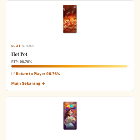
·
SLOT
ID #359
Hot Pot
RTP:
98.76%
📈 Return to Player 98.76%
Main Sekarang →