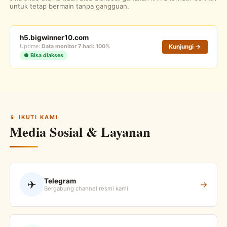
untuk tetap bermain tanpa gangguan.
h5.bigwinner10.com
Uptime:
Data monitor 7 hari: 100%
Kunjungi →
● Bisa diakses
📱 IKUTI KAMI
Media Sosial & Layanan
Telegram
✈
→
Bergabung channel resmi kami