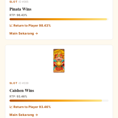
·
SLOT
ID #365
Pinata Wins
RTP:
98.43%
📈 Return to Player 98.43%
Main Sekarang →
·
SLOT
ID #339
Caishen Wins
RTP:
93.46%
📈 Return to Player 93.46%
Main Sekarang →