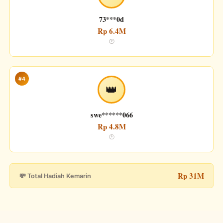
73***0d
Rp 6.4M
🕐
#4
👑
swe******066
Rp 4.8M
🕐
Rp 31M
💸 Total Hadiah Kemarin