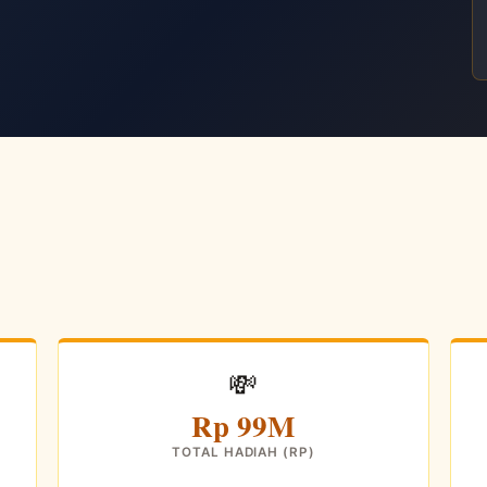
💸
Rp 99M
TOTAL HADIAH (RP)