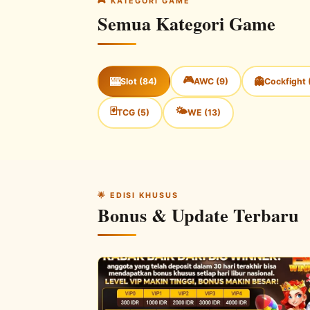
🎮 KATEGORI GAME
Semua Kategori Game
🎮
🎰
👻
Slot (84)
AWC (9)
Cockfight 
🃏
🌤
TCG (5)
WE (13)
🌟 EDISI KHUSUS
Bonus & Update Terbaru