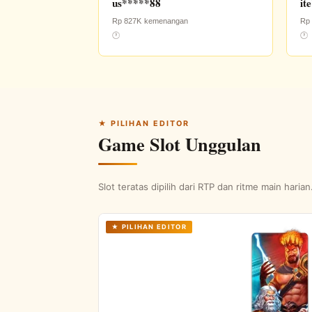
us*****88
it
Rp 827K
kemenangan
Rp
🕐
🕐
★ PILIHAN EDITOR
Game Slot Unggulan
Slot teratas dipilih dari RTP dan ritme main harian
★ PILIHAN EDITOR