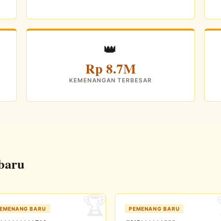
👑
Rp 8.7M
KEMENANGAN TERBESAR
baru
EMENANG BARU
PEMENANG BARU