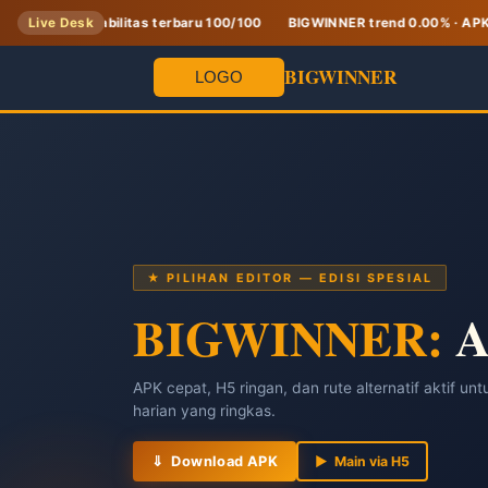
saat
Live Desk
Stabilitas terbaru 100/100
BIGWINNER trend 0.00% · APK first
BIGWINNER
★ PILIHAN EDITOR — EDISI SPESIAL
BIGWINNER:
A
APK cepat, H5 ringan, dan rute alternatif aktif un
harian yang ringkas.
⇓ Download APK
▶ Main via H5