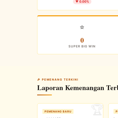
▼ 0.00%
⭐
0
SUPER BIG WIN
🎉 PEMENANG TERKINI
Laporan Kemenangan Ter
PEMENANG BARU
P