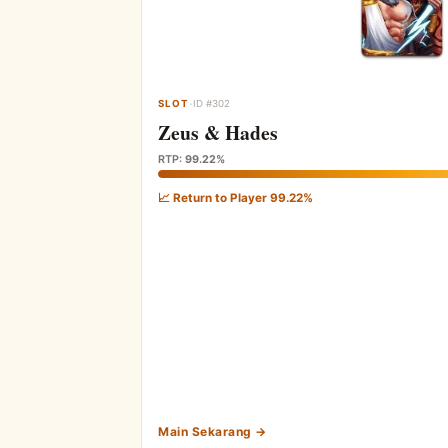
·
SLOT
ID #302
Zeus & Hades
RTP:
99.22%
📈 Return to Player 99.22%
Main Sekarang →