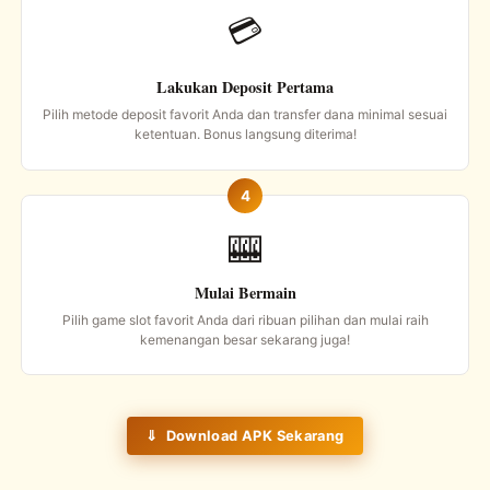
💳
Lakukan Deposit Pertama
Pilih metode deposit favorit Anda dan transfer dana minimal sesuai
ketentuan. Bonus langsung diterima!
🎰
Mulai Bermain
Pilih game slot favorit Anda dari ribuan pilihan dan mulai raih
kemenangan besar sekarang juga!
⇓ Download APK Sekarang