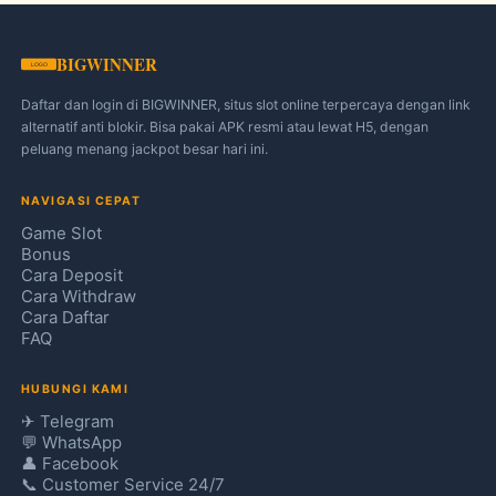
BIGWINNER
Daftar dan login di BIGWINNER, situs slot online terpercaya dengan link
alternatif anti blokir. Bisa pakai APK resmi atau lewat H5, dengan
peluang menang jackpot besar hari ini.
NAVIGASI CEPAT
Game Slot
Bonus
Cara Deposit
Cara Withdraw
Cara Daftar
FAQ
HUBUNGI KAMI
✈ Telegram
💬 WhatsApp
👤 Facebook
📞 Customer Service 24/7