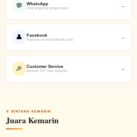
WhatsApp
💬
→
Chat langsung dengan kami
Facebook
👤
→
Halaman resmi Facebook kami
Customer Service
🎉
→
Bantuan 24/7 siap melayani
🏅 BINTANG KEMARIN
Juara Kemarin