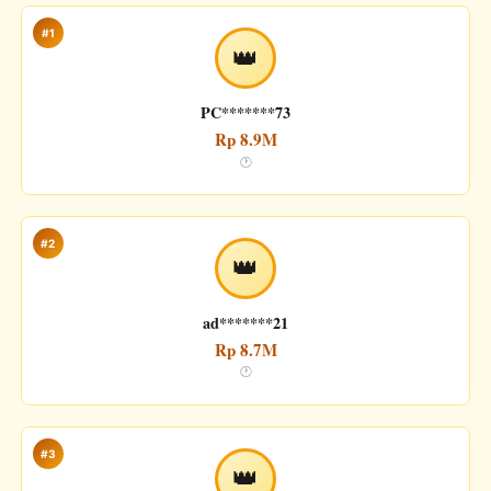
#1
👑
PC*******73
Rp 8.9M
🕐
#2
👑
ad*******21
Rp 8.7M
🕐
#3
👑