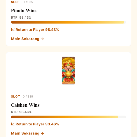
·
SLOT
ID #365
Pinata Wins
RTP:
98.43%
📈 Return to Player 98.43%
Main Sekarang →
·
SLOT
ID #339
Caishen Wins
RTP:
93.46%
📈 Return to Player 93.46%
Main Sekarang →