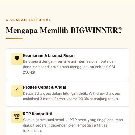
⭐ ULASAN EDITORIAL
Mengapa Memilih BIGWINNER?
Keamanan & Lisensi Resmi
🛡
Beroperasi dengan lisensi resmi internasional. Data dan
dana member dijamin aman menggunakan enkripsi SSL
256-bit.
Proses Cepat & Andal
⚡
Deposit diproses dalam hitungan detik. Withdraw diproses
maksimal 3 menit. Server uptime 99.9% sepanjang tahun.
RTP Kompetitif
🏆
Semua game kami memiliki RTP resmi yang tinggi dan telah
diaudit secara independen oleh lembaga sertifikasi
terkemuka.