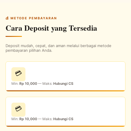
💰 METODE PEMBAYARAN
Cara Deposit yang Tersedia
Deposit mudah, cepat, dan aman melalui berbagai metode
pembayaran pilihan Anda.
💳
Min:
Rp 10,000
— Maks:
Hubungi CS
💳
Min:
Rp 10,000
— Maks:
Hubungi CS