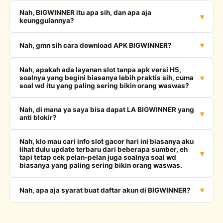
Nah, BIGWINNER itu apa sih, dan apa aja
keunggulannya?
Nah, gmn sih cara download APK BIGWINNER?
Nah, apakah ada layanan slot tanpa apk versi H5,
soalnya yang begini biasanya lebih praktis sih, cuma
soal wd itu yang paling sering bikin orang waswas?
Nah, di mana ya saya bisa dapat LA BIGWINNER yang
anti blokir?
Nah, klo mau cari info slot gacor hari ini biasanya aku
lihat dulu update terbaru dari beberapa sumber, eh
tapi tetap cek pelan-pelan juga soalnya soal wd
biasanya yang paling sering bikin orang waswas.
Nah, apa aja syarat buat daftar akun di BIGWINNER?