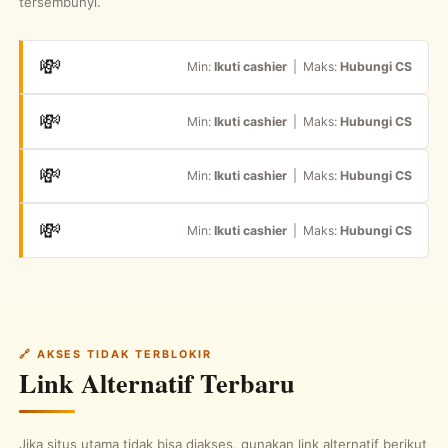
tersembunyi.
💸
Min:
Ikuti cashier
| Maks:
Hubungi CS
💸
Min:
Ikuti cashier
| Maks:
Hubungi CS
💸
Min:
Ikuti cashier
| Maks:
Hubungi CS
💸
Min:
Ikuti cashier
| Maks:
Hubungi CS
🔗 AKSES TIDAK TERBLOKIR
Link Alternatif Terbaru
Jika situs utama tidak bisa diakses, gunakan link alternatif berikut