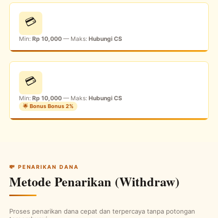
💳
Min:
Rp 10,000
— Maks:
Hubungi CS
💳
Min:
Rp 10,000
— Maks:
Hubungi CS
🌟 Bonus Bonus 2%
💸 PENARIKAN DANA
Metode Penarikan (Withdraw)
Proses penarikan dana cepat dan terpercaya tanpa potongan