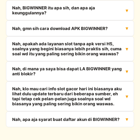
Nah, BIGWINNER itu apa sih, dan apa aja
keunggulannya?
Nah, gmn sih cara download APK BIGWINNER?
Nah, apakah ada layanan slot tanpa apk versi H5,
soalnya yang begini biasanya lebih praktis sih, cuma
soal wd itu yang paling sering bikin orang waswas?
Nah, di mana ya saya bisa dapat LA BIGWINNER yang
anti blokir?
Nah, klo mau cari info slot gacor hari ini biasanya aku
lihat dulu update terbaru dari beberapa sumber, eh
tapi tetap cek pelan-pelan juga soalnya soal wd
biasanya yang paling sering bikin orang waswas.
Nah, apa aja syarat buat daftar akun di BIGWINNER?