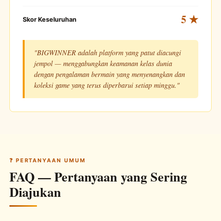
5 ★
Skor Keseluruhan
"BIGWINNER adalah platform yang patut diacungi
jempol — menggabungkan keamanan kelas dunia
dengan pengalaman bermain yang menyenangkan dan
koleksi game yang terus diperbarui setiap minggu."
❓ PERTANYAAN UMUM
FAQ — Pertanyaan yang Sering
Diajukan