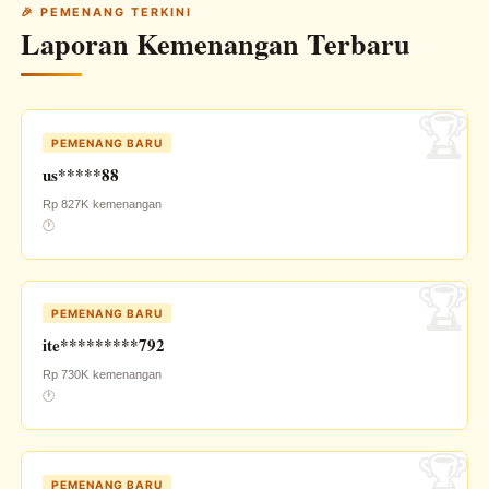
🎉 PEMENANG TERKINI
Laporan Kemenangan Terbaru
PEMENANG BARU
us*****88
Rp 827K
kemenangan
🕐
PEMENANG BARU
ite*********792
Rp 730K
kemenangan
🕐
PEMENANG BARU