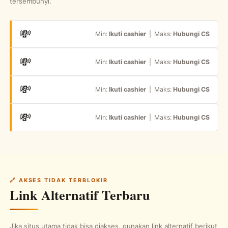
tersembunyi.
💸
Min:
Ikuti cashier
| Maks:
Hubungi CS
💸
Min:
Ikuti cashier
| Maks:
Hubungi CS
💸
Min:
Ikuti cashier
| Maks:
Hubungi CS
💸
Min:
Ikuti cashier
| Maks:
Hubungi CS
🔗 AKSES TIDAK TERBLOKIR
Link Alternatif Terbaru
Jika situs utama tidak bisa diakses, gunakan link alternatif berikut