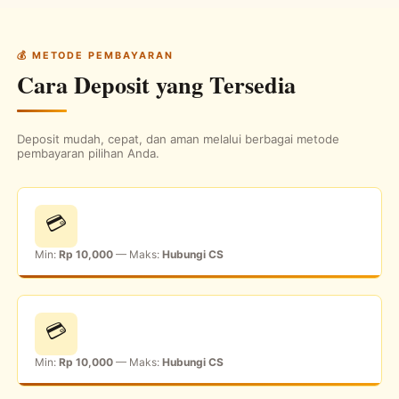
💰 METODE PEMBAYARAN
Cara Deposit yang Tersedia
Deposit mudah, cepat, dan aman melalui berbagai metode
pembayaran pilihan Anda.
💳
Min:
Rp 10,000
— Maks:
Hubungi CS
💳
Min:
Rp 10,000
— Maks:
Hubungi CS