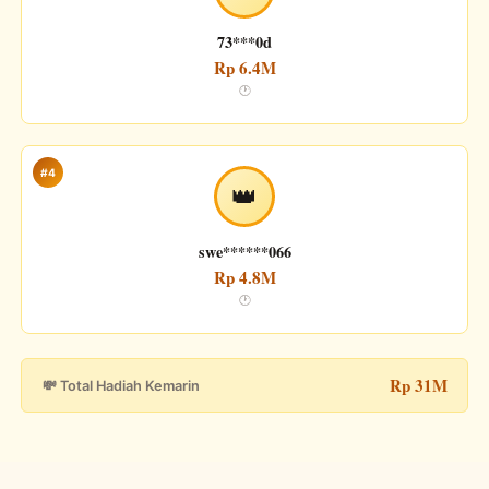
73***0d
Rp 6.4M
🕐
#4
👑
swe******066
Rp 4.8M
🕐
Rp 31M
💸 Total Hadiah Kemarin