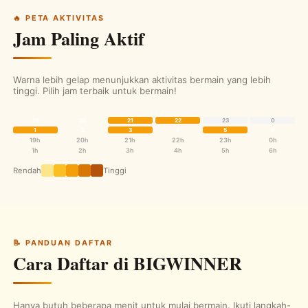
🔥 PETA AKTIVITAS
Jam Paling Aktif
Warna lebih gelap menunjukkan aktivitas bermain yang lebih
tinggi. Pilih jam terbaik untuk bermain!
19
20
21
22
23
0
1
2
3
4
5
6
19h
20h
21h
22h
23h
0h
1h
2h
3h
4h
5h
6h
Rendah
Tinggi
📝 PANDUAN DAFTAR
Cara Daftar di BIGWINNER
Hanya butuh beberapa menit untuk mulai bermain. Ikuti langkah-