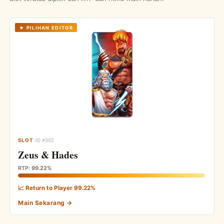
★ PILIHAN EDITOR
·
SLOT
ID #302
Zeus & Hades
RTP:
99.22%
📈 Return to Player 99.22%
Main Sekarang →