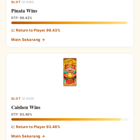
·
SLOT
ID #365
Pinata Wins
RTP:
98.43%
📈 Return to Player 98.43%
Main Sekarang →
·
SLOT
ID #339
Caishen Wins
RTP:
93.46%
📈 Return to Player 93.46%
Main Sekarang →