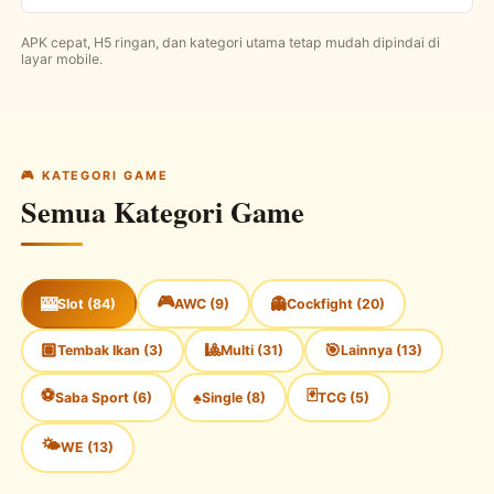
APK cepat, H5 ringan, dan kategori utama tetap mudah dipindai di
layar mobile.
🎮 KATEGORI GAME
Semua Kategori Game
🎮
🎰
👻
Slot (84)
AWC (9)
Cockfight (20)
🏽
🎱
🎯
Tembak Ikan (3)
Multi (31)
Lainnya (13)
⚽
🃏
♠
Saba Sport (6)
Single (8)
TCG (5)
🌤
WE (13)