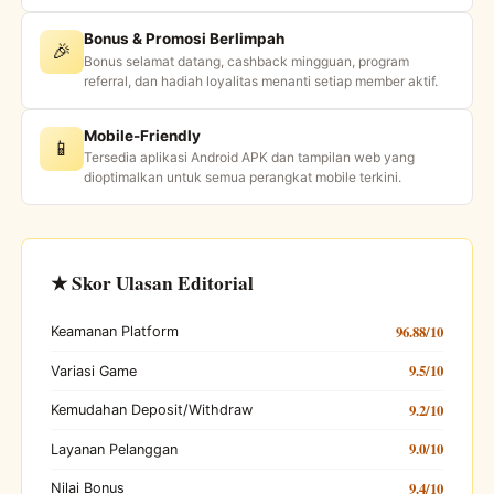
Bonus & Promosi Berlimpah
🎉
Bonus selamat datang, cashback mingguan, program
referral, dan hadiah loyalitas menanti setiap member aktif.
Mobile-Friendly
📱
Tersedia aplikasi Android APK dan tampilan web yang
dioptimalkan untuk semua perangkat mobile terkini.
★ Skor Ulasan Editorial
96.88/10
Keamanan Platform
9.5/10
Variasi Game
9.2/10
Kemudahan Deposit/Withdraw
9.0/10
Layanan Pelanggan
9.4/10
Nilai Bonus