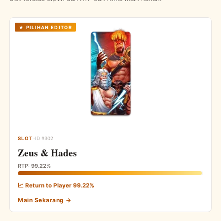
★ PILIHAN EDITOR
·
SLOT
ID #302
Zeus & Hades
RTP:
99.22%
📈 Return to Player 99.22%
Main Sekarang →