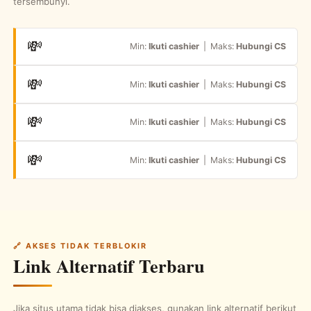
tersembunyi.
💸
Min:
Ikuti cashier
| Maks:
Hubungi CS
💸
Min:
Ikuti cashier
| Maks:
Hubungi CS
💸
Min:
Ikuti cashier
| Maks:
Hubungi CS
💸
Min:
Ikuti cashier
| Maks:
Hubungi CS
🔗 AKSES TIDAK TERBLOKIR
Link Alternatif Terbaru
Jika situs utama tidak bisa diakses, gunakan link alternatif berikut