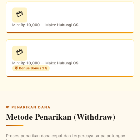
💳
Min:
Rp 10,000
— Maks:
Hubungi CS
💳
Min:
Rp 10,000
— Maks:
Hubungi CS
🌟 Bonus Bonus 2%
💸 PENARIKAN DANA
Metode Penarikan (Withdraw)
Proses penarikan dana cepat dan terpercaya tanpa potongan