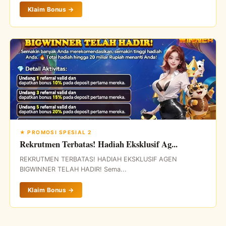
Klaim Bonus →
★ PROMOSI SPESIAL 2
Rekrutmen Terbatas! Hadiah Eksklusif Ag...
REKRUTMEN TERBATAS! HADIAH EKSKLUSIF AGEN
BIGWINNER TELAH HADIR! Sema...
Klaim Bonus →