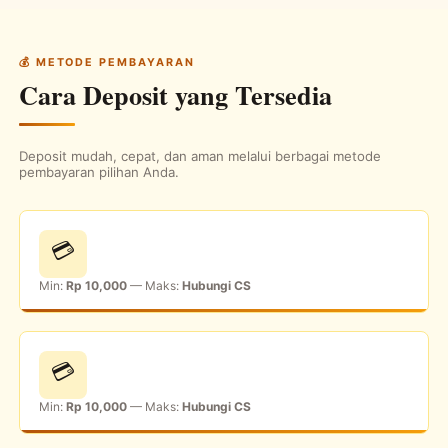
💰 METODE PEMBAYARAN
Cara Deposit yang Tersedia
Deposit mudah, cepat, dan aman melalui berbagai metode
pembayaran pilihan Anda.
💳
Min:
Rp 10,000
— Maks:
Hubungi CS
💳
Min:
Rp 10,000
— Maks:
Hubungi CS