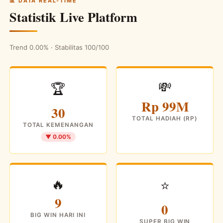
📊 DATA REAL-TIME
Statistik Live Platform
Trend 0.00% · Stabilitas 100/100
💸
🏆
Rp 99M
30
TOTAL HADIAH (RP)
TOTAL KEMENANGAN
▼ 0.00%
🔥
⭐
9
0
BIG WIN HARI INI
SUPER BIG WIN