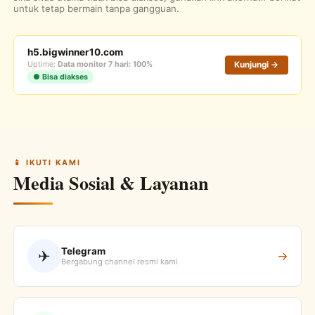
untuk tetap bermain tanpa gangguan.
h5.bigwinner10.com
Uptime:
Data monitor 7 hari: 100%
Kunjungi →
● Bisa diakses
📱 IKUTI KAMI
Media Sosial & Layanan
Telegram
✈
→
Bergabung channel resmi kami