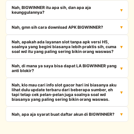
Nah, BIGWINNER itu apa sih, dan apa aja
keunggulannya?
Nah, gmn sih cara download APK BIGWINNER?
Nah, apakah ada layanan slot tanpa apk versi H5,
soalnya yang begini biasanya lebih praktis sih, cuma
soal wd itu yang paling sering bikin orang waswas?
Nah, di mana ya saya bisa dapat LA BIGWINNER yang
anti blokir?
Nah, klo mau cari info slot gacor hari ini biasanya aku
lihat dulu update terbaru dari beberapa sumber, eh
tapi tetap cek pelan-pelan juga soalnya soal wd
biasanya yang paling sering bikin orang waswas.
Nah, apa aja syarat buat daftar akun di BIGWINNER?