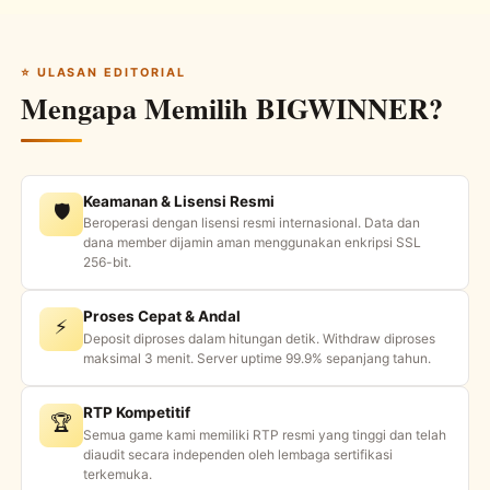
⭐ ULASAN EDITORIAL
Mengapa Memilih BIGWINNER?
Keamanan & Lisensi Resmi
🛡
Beroperasi dengan lisensi resmi internasional. Data dan
dana member dijamin aman menggunakan enkripsi SSL
256-bit.
Proses Cepat & Andal
⚡
Deposit diproses dalam hitungan detik. Withdraw diproses
maksimal 3 menit. Server uptime 99.9% sepanjang tahun.
RTP Kompetitif
🏆
Semua game kami memiliki RTP resmi yang tinggi dan telah
diaudit secara independen oleh lembaga sertifikasi
terkemuka.