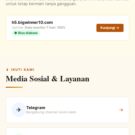
untuk tetap bermain tanpa gangguan.
h5.bigwinner10.com
Uptime:
Data monitor 7 hari: 100%
Kunjungi →
● Bisa diakses
📱 IKUTI KAMI
Media Sosial & Layanan
Telegram
✈
→
Bergabung channel resmi kami