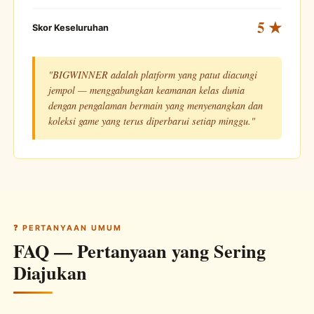
5 ★
Skor Keseluruhan
"BIGWINNER adalah platform yang patut diacungi
jempol — menggabungkan keamanan kelas dunia
dengan pengalaman bermain yang menyenangkan dan
koleksi game yang terus diperbarui setiap minggu."
❓ PERTANYAAN UMUM
FAQ — Pertanyaan yang Sering
Diajukan