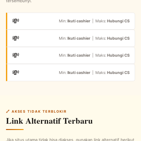
tersembunyi.
💸
Min:
Ikuti cashier
| Maks:
Hubungi CS
💸
Min:
Ikuti cashier
| Maks:
Hubungi CS
💸
Min:
Ikuti cashier
| Maks:
Hubungi CS
💸
Min:
Ikuti cashier
| Maks:
Hubungi CS
🔗 AKSES TIDAK TERBLOKIR
Link Alternatif Terbaru
Jika situs utama tidak bisa diakses, gunakan link alternatif berikut