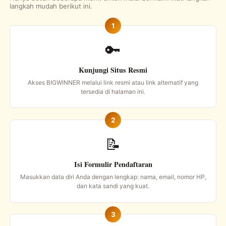
langkah mudah berikut ini.
🔑
Kunjungi Situs Resmi
Akses BIGWINNER melalui link resmi atau link alternatif yang
tersedia di halaman ini.
📝
Isi Formulir Pendaftaran
Masukkan data diri Anda dengan lengkap: nama, email, nomor HP,
dan kata sandi yang kuat.