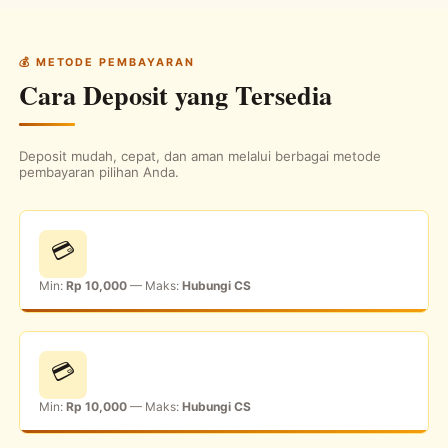
💰 METODE PEMBAYARAN
Cara Deposit yang Tersedia
Deposit mudah, cepat, dan aman melalui berbagai metode
pembayaran pilihan Anda.
💳
Min:
Rp 10,000
— Maks:
Hubungi CS
💳
Min:
Rp 10,000
— Maks:
Hubungi CS