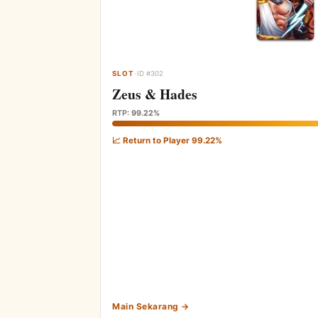
·
SLOT
ID #302
Zeus & Hades
RTP:
99.22%
📈 Return to Player 99.22%
Main Sekarang →