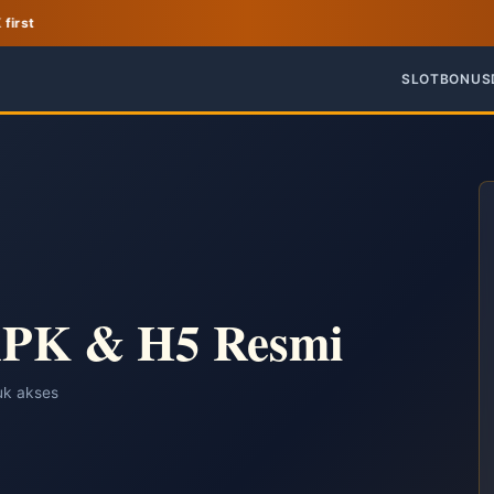
t
SLOT
BONUS
PK & H5 Resmi
tuk akses