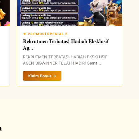
★ PROMOSI SPESIAL 2
Rekrutmen Terbatas! Hadiah Eksklusif
Ag...
REKRUTMEN TERBATAS! HADIAH EKSKLUSIF
AGEN BIGWINNER TELAH HADIR! Sema...
Klaim Bonus →
a