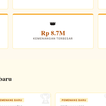
👑
Rp 8.7M
KEMENANGAN TERBESAR
baru
EMENANG BARU
PEMENANG BARU