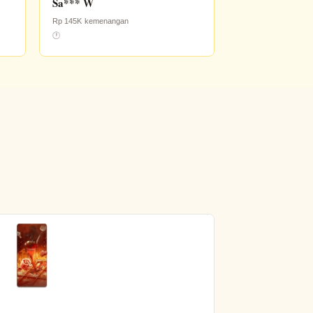
Sa*** W
Rp 145K
kemenangan
🕐