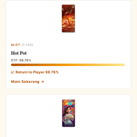
·
SLOT
ID #359
Hot Pot
RTP:
98.76%
📈 Return to Player 98.76%
Main Sekarang →