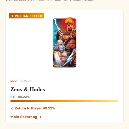
★ PILIHAN EDITOR
·
SLOT
ID #302
Zeus & Hades
RTP:
99.22%
📈 Return to Player 99.22%
Main Sekarang →