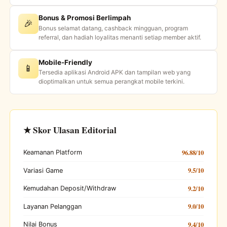
Bonus & Promosi Berlimpah
🎉
Bonus selamat datang, cashback mingguan, program
referral, dan hadiah loyalitas menanti setiap member aktif.
Mobile-Friendly
📱
Tersedia aplikasi Android APK dan tampilan web yang
dioptimalkan untuk semua perangkat mobile terkini.
★ Skor Ulasan Editorial
96.88/10
Keamanan Platform
9.5/10
Variasi Game
9.2/10
Kemudahan Deposit/Withdraw
9.0/10
Layanan Pelanggan
9.4/10
Nilai Bonus