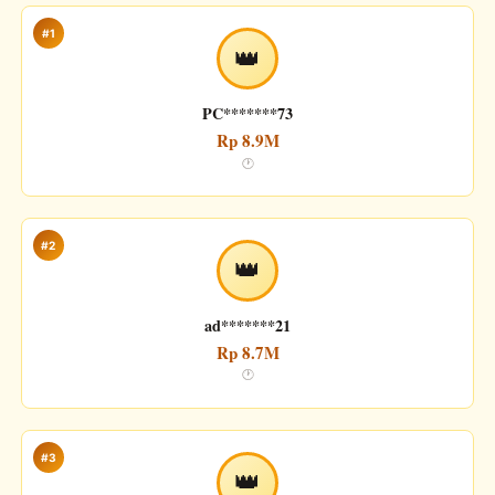
#1
👑
PC*******73
Rp 8.9M
🕐
#2
👑
ad*******21
Rp 8.7M
🕐
#3
👑