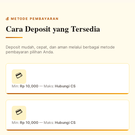
💰 METODE PEMBAYARAN
Cara Deposit yang Tersedia
Deposit mudah, cepat, dan aman melalui berbagai metode
pembayaran pilihan Anda.
💳
Min:
Rp 10,000
— Maks:
Hubungi CS
💳
Min:
Rp 10,000
— Maks:
Hubungi CS