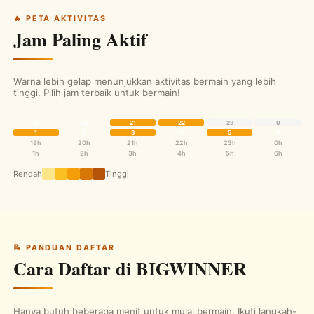
🔥 PETA AKTIVITAS
Jam Paling Aktif
Warna lebih gelap menunjukkan aktivitas bermain yang lebih
tinggi. Pilih jam terbaik untuk bermain!
19
20
21
22
23
0
1
2
3
4
5
6
19h
20h
21h
22h
23h
0h
1h
2h
3h
4h
5h
6h
Rendah
Tinggi
📝 PANDUAN DAFTAR
Cara Daftar di BIGWINNER
Hanya butuh beberapa menit untuk mulai bermain. Ikuti langkah-