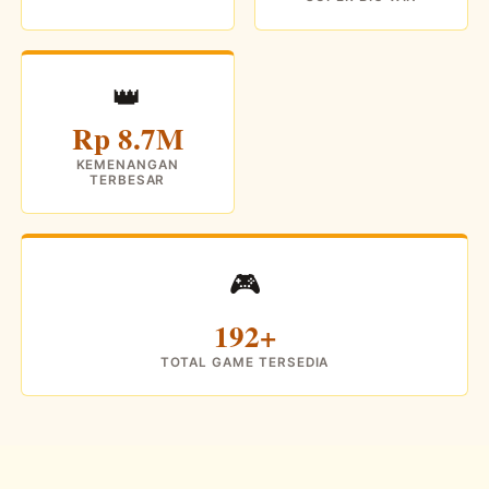
👑
Rp 8.7M
KEMENANGAN
TERBESAR
🎮
192+
TOTAL GAME TERSEDIA