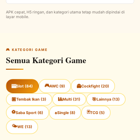
APK cepat, H5 ringan, dan kategori utama tetap mudah dipindai di
layar mobile.
🎮 KATEGORI GAME
Semua Kategori Game
🎮
🎰
👻
Slot (84)
AWC (9)
Cockfight (20)
🏽
🎱
🎯
Tembak Ikan (3)
Multi (31)
Lainnya (13)
⚽
🃏
♠
Saba Sport (6)
Single (8)
TCG (5)
🌤
WE (13)