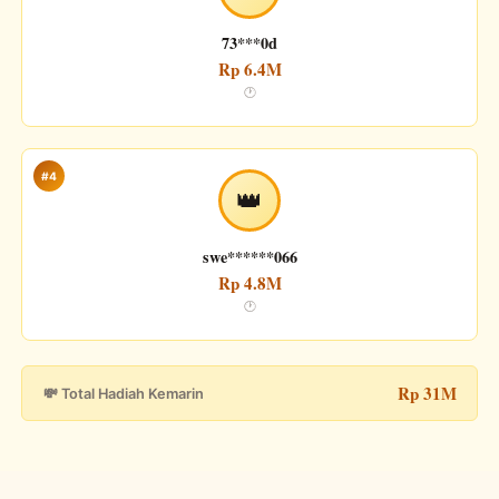
73***0d
Rp 6.4M
🕐
#4
👑
swe******066
Rp 4.8M
🕐
Rp 31M
💸 Total Hadiah Kemarin