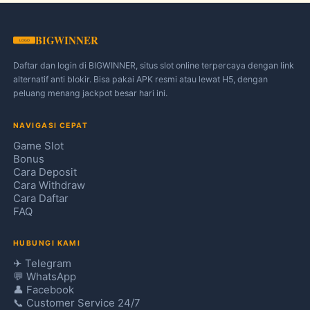
BIGWINNER
Daftar dan login di BIGWINNER, situs slot online terpercaya dengan link
alternatif anti blokir. Bisa pakai APK resmi atau lewat H5, dengan
peluang menang jackpot besar hari ini.
NAVIGASI CEPAT
Game Slot
Bonus
Cara Deposit
Cara Withdraw
Cara Daftar
FAQ
HUBUNGI KAMI
✈ Telegram
💬 WhatsApp
👤 Facebook
📞 Customer Service 24/7