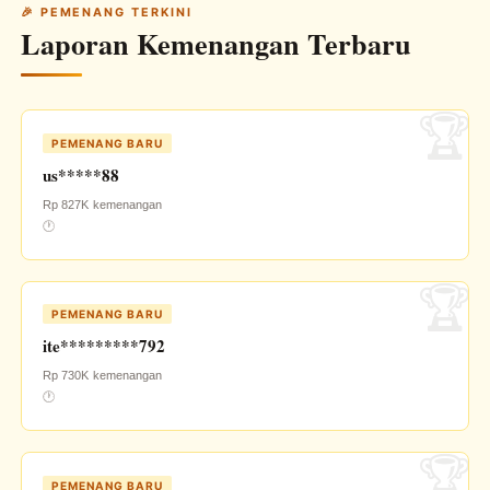
🎉 PEMENANG TERKINI
Laporan Kemenangan Terbaru
PEMENANG BARU
us*****88
Rp 827K
kemenangan
🕐
PEMENANG BARU
ite*********792
Rp 730K
kemenangan
🕐
PEMENANG BARU