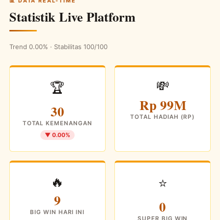
📊 DATA REAL-TIME
Statistik Live Platform
Trend 0.00% · Stabilitas 100/100
💸
🏆
Rp 99M
30
TOTAL HADIAH (RP)
TOTAL KEMENANGAN
▼ 0.00%
🔥
⭐
9
0
BIG WIN HARI INI
SUPER BIG WIN