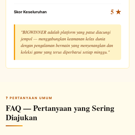
5 ★
Skor Keseluruhan
"BIGWINNER adalah platform yang patut diacungi
jempol — menggabungkan keamanan kelas dunia
dengan pengalaman bermain yang menyenangkan dan
koleksi game yang terus diperbarui setiap minggu."
❓ PERTANYAAN UMUM
FAQ — Pertanyaan yang Sering
Diajukan