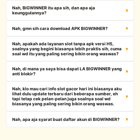
Nah, BIGWINNER itu apa sih, dan apa aja
keunggulannya?
Nah, gmn sih cara download APK BIGWINNER?
Nah, apakah ada layanan slot tanpa apk versi H5,
soalnya yang begini biasanya lebih praktis sih, cuma
soal wd itu yang paling sering bikin orang waswas?
Nah, di mana ya saya bisa dapat LA BIGWINNER yang
anti blokir?
Nah, klo mau cari info slot gacor hari ini biasanya aku
lihat dulu update terbaru dari beberapa sumber, eh
tapi tetap cek pelan-pelan juga soalnya soal wd
biasanya yang paling sering bikin orang waswas.
Nah, apa aja syarat buat daftar akun di BIGWINNER?