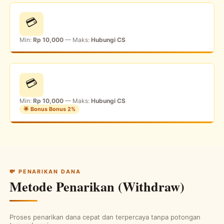
💳
Min:
Rp 10,000
— Maks:
Hubungi CS
💳
Min:
Rp 10,000
— Maks:
Hubungi CS
🌟 Bonus Bonus 2%
💸 PENARIKAN DANA
Metode Penarikan (Withdraw)
Proses penarikan dana cepat dan terpercaya tanpa potongan