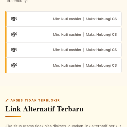
tersembunyi.
💸
Min:
Ikuti cashier
| Maks:
Hubungi CS
💸
Min:
Ikuti cashier
| Maks:
Hubungi CS
💸
Min:
Ikuti cashier
| Maks:
Hubungi CS
💸
Min:
Ikuti cashier
| Maks:
Hubungi CS
🔗 AKSES TIDAK TERBLOKIR
Link Alternatif Terbaru
Jika situs utama tidak bisa diakses, gunakan link alternatif berikut