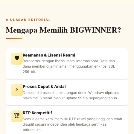
⭐ ULASAN EDITORIAL
Mengapa Memilih BIGWINNER?
Keamanan & Lisensi Resmi
🛡
Beroperasi dengan lisensi resmi internasional. Data dan
dana member dijamin aman menggunakan enkripsi SSL
256-bit.
Proses Cepat & Andal
⚡
Deposit diproses dalam hitungan detik. Withdraw diproses
maksimal 3 menit. Server uptime 99.9% sepanjang tahun.
RTP Kompetitif
🏆
Semua game kami memiliki RTP resmi yang tinggi dan telah
diaudit secara independen oleh lembaga sertifikasi
terkemuka.