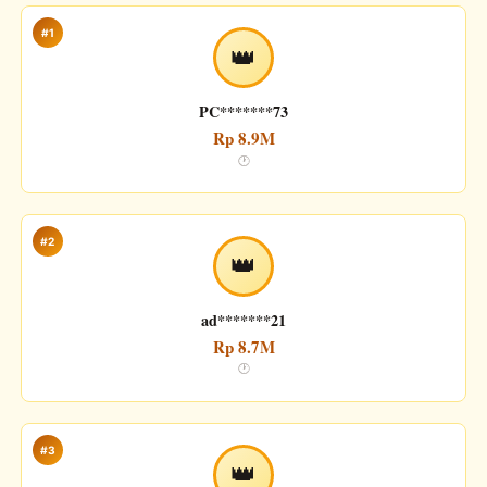
#1
👑
PC*******73
Rp 8.9M
🕐
#2
👑
ad*******21
Rp 8.7M
🕐
#3
👑