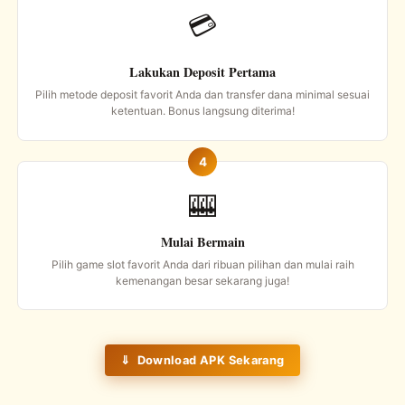
💳
Lakukan Deposit Pertama
Pilih metode deposit favorit Anda dan transfer dana minimal sesuai
ketentuan. Bonus langsung diterima!
🎰
Mulai Bermain
Pilih game slot favorit Anda dari ribuan pilihan dan mulai raih
kemenangan besar sekarang juga!
⇓ Download APK Sekarang