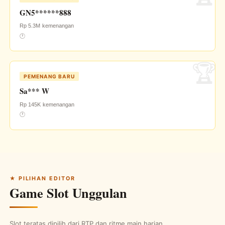
GN5******888
Rp 5.3M
kemenangan
🕐
PEMENANG BARU
Sa*** W
Rp 145K
kemenangan
🕐
★ PILIHAN EDITOR
Game Slot Unggulan
Slot teratas dipilih dari RTP dan ritme main harian.