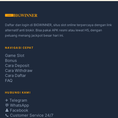
BIGWINNER
Daftar dan login di BIGWINNER, situs slot online terpercaya dengan link
alternatif anti blokir. Bisa pakai APK resmi atau lewat H5, dengan
peluang menang jackpot besar hari ini.
NAVIGASI CEPAT
Game Slot
Bonus
Cara Deposit
Cara Withdraw
Cara Daftar
FAQ
HUBUNGI KAMI
✈ Telegram
💬 WhatsApp
👤 Facebook
📞 Customer Service 24/7