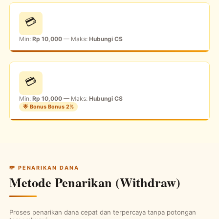
💳
Min:
Rp 10,000
— Maks:
Hubungi CS
💳
Min:
Rp 10,000
— Maks:
Hubungi CS
🌟 Bonus Bonus 2%
💸 PENARIKAN DANA
Metode Penarikan (Withdraw)
Proses penarikan dana cepat dan terpercaya tanpa potongan