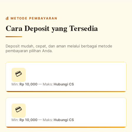
💰 METODE PEMBAYARAN
Cara Deposit yang Tersedia
Deposit mudah, cepat, dan aman melalui berbagai metode
pembayaran pilihan Anda.
💳
Min:
Rp 10,000
— Maks:
Hubungi CS
💳
Min:
Rp 10,000
— Maks:
Hubungi CS