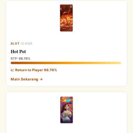
·
SLOT
ID #359
Hot Pot
RTP:
98.76%
📈 Return to Player 98.76%
Main Sekarang →