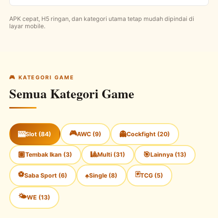
APK cepat, H5 ringan, dan kategori utama tetap mudah dipindai di
layar mobile.
🎮 KATEGORI GAME
Semua Kategori Game
🎮
🎰
👻
Slot (84)
AWC (9)
Cockfight (20)
🏽
🎱
🎯
Tembak Ikan (3)
Multi (31)
Lainnya (13)
⚽
🃏
♠
Saba Sport (6)
Single (8)
TCG (5)
🌤
WE (13)