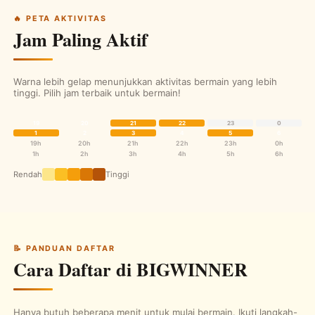
🔥 PETA AKTIVITAS
Jam Paling Aktif
Warna lebih gelap menunjukkan aktivitas bermain yang lebih
tinggi. Pilih jam terbaik untuk bermain!
19
20
21
22
23
0
1
2
3
4
5
6
19h
20h
21h
22h
23h
0h
1h
2h
3h
4h
5h
6h
Rendah
Tinggi
📝 PANDUAN DAFTAR
Cara Daftar di BIGWINNER
Hanya butuh beberapa menit untuk mulai bermain. Ikuti langkah-