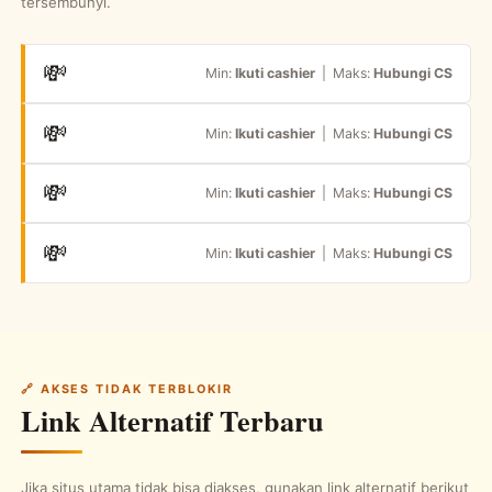
tersembunyi.
💸
Min:
Ikuti cashier
| Maks:
Hubungi CS
💸
Min:
Ikuti cashier
| Maks:
Hubungi CS
💸
Min:
Ikuti cashier
| Maks:
Hubungi CS
💸
Min:
Ikuti cashier
| Maks:
Hubungi CS
🔗 AKSES TIDAK TERBLOKIR
Link Alternatif Terbaru
Jika situs utama tidak bisa diakses, gunakan link alternatif berikut