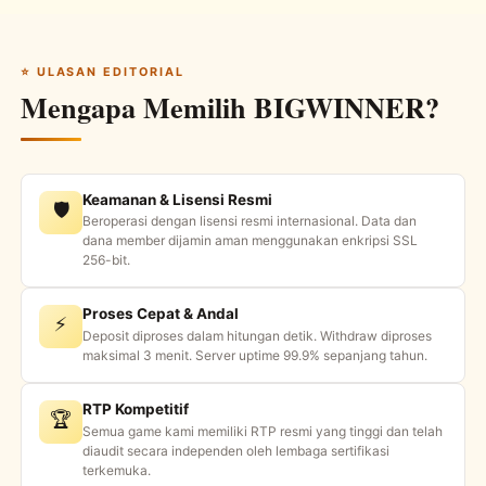
⭐ ULASAN EDITORIAL
Mengapa Memilih BIGWINNER?
Keamanan & Lisensi Resmi
🛡
Beroperasi dengan lisensi resmi internasional. Data dan
dana member dijamin aman menggunakan enkripsi SSL
256-bit.
Proses Cepat & Andal
⚡
Deposit diproses dalam hitungan detik. Withdraw diproses
maksimal 3 menit. Server uptime 99.9% sepanjang tahun.
RTP Kompetitif
🏆
Semua game kami memiliki RTP resmi yang tinggi dan telah
diaudit secara independen oleh lembaga sertifikasi
terkemuka.