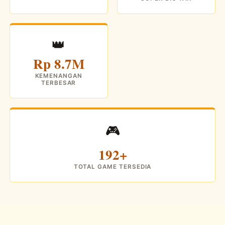
👑
Rp 8.7M
KEMENANGAN
TERBESAR
🎮
192+
TOTAL GAME TERSEDIA