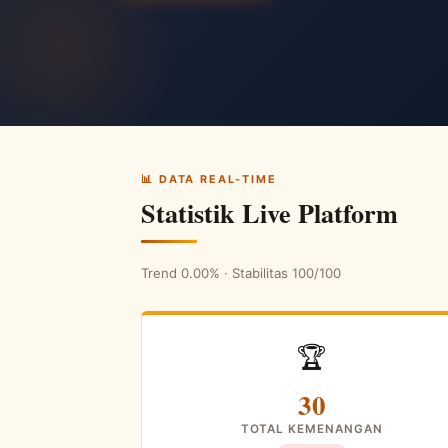
📊 DATA REAL-TIME
Statistik Live Platform
Trend 0.00% · Stabilitas 100/100
🏆
30
TOTAL KEMENANGAN