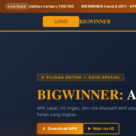
 saat
Live Desk
Stabilitas terbaru 100/100
BIGWINNER trend 0.00% · APK firs
BIGWINNER
★ PILIHAN EDITOR — EDISI SPESIAL
BIGWINNER:
A
APK cepat, H5 ringan, dan rute alternatif aktif un
harian yang ringkas.
⇓ Download APK
▶ Main via H5