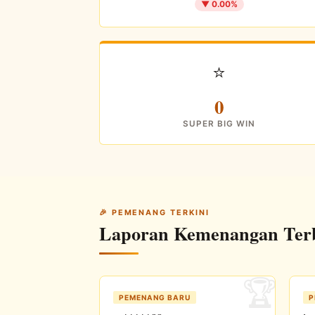
▼ 0.00%
⭐
0
SUPER BIG WIN
🎉 PEMENANG TERKINI
Laporan Kemenangan Ter
PEMENANG BARU
P