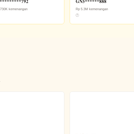
e*********792
GN5******888
 730K
kemenangan
Rp 5.3M
kemenangan
🕐
.