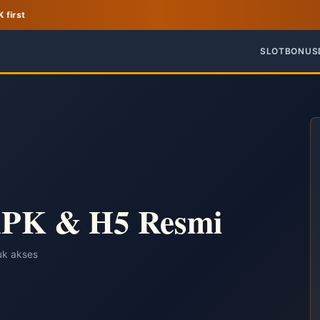
t
SLOT
BONUS
PK & H5 Resmi
tuk akses