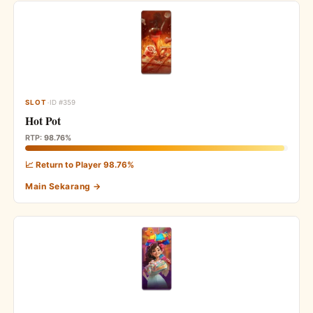
·
SLOT
ID #359
Hot Pot
RTP:
98.76%
📈 Return to Player 98.76%
Main Sekarang →