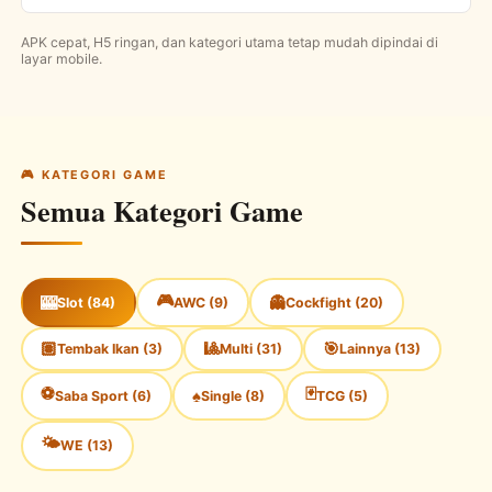
APK cepat, H5 ringan, dan kategori utama tetap mudah dipindai di
layar mobile.
🎮 KATEGORI GAME
Semua Kategori Game
🎮
🎰
👻
Slot (84)
AWC (9)
Cockfight (20)
🏽
🎱
🎯
Tembak Ikan (3)
Multi (31)
Lainnya (13)
⚽
🃏
♠
Saba Sport (6)
Single (8)
TCG (5)
🌤
WE (13)