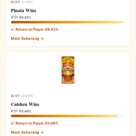
·
SLOT
ID #365
Pinata Wins
RTP:
98.43%
📈 Return to Player 98.43%
Main Sekarang →
·
SLOT
ID #339
Caishen Wins
RTP:
93.46%
📈 Return to Player 93.46%
Main Sekarang →