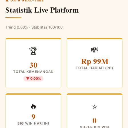
📊 DATA REAL-TIME
Statistik Live Platform
Trend 0.00% · Stabilitas 100/100
💸
🏆
Rp 99M
30
TOTAL HADIAH (RP)
TOTAL KEMENANGAN
▼ 0.00%
🔥
⭐
9
0
BIG WIN HARI INI
SUPER BIG WIN