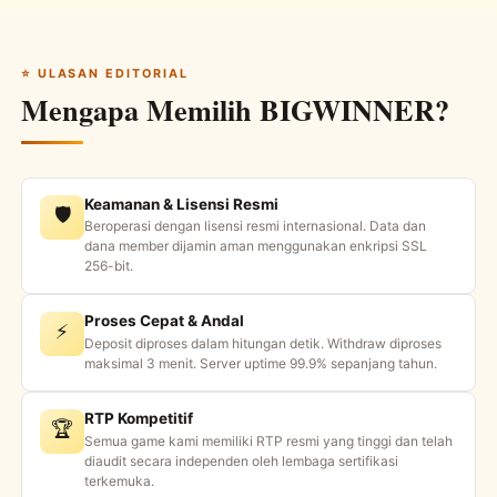
⭐ ULASAN EDITORIAL
Mengapa Memilih BIGWINNER?
Keamanan & Lisensi Resmi
🛡
Beroperasi dengan lisensi resmi internasional. Data dan
dana member dijamin aman menggunakan enkripsi SSL
256-bit.
Proses Cepat & Andal
⚡
Deposit diproses dalam hitungan detik. Withdraw diproses
maksimal 3 menit. Server uptime 99.9% sepanjang tahun.
RTP Kompetitif
🏆
Semua game kami memiliki RTP resmi yang tinggi dan telah
diaudit secara independen oleh lembaga sertifikasi
terkemuka.