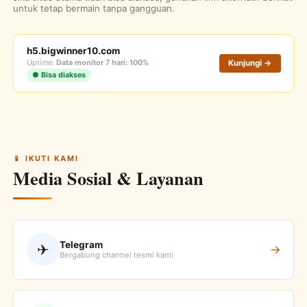
untuk tetap bermain tanpa gangguan.
h5.bigwinner10.com
Uptime:
Data monitor 7 hari: 100%
Kunjungi →
● Bisa diakses
📱 IKUTI KAMI
Media Sosial & Layanan
Telegram
✈
→
Bergabung channel resmi kami