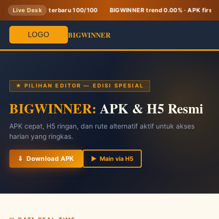
Stabilitas terbaru 100/100
Live Desk
BIGWINNER trend 0.00% · APK first
BIGWINNER
★ PILIHAN EDITOR — EDISI SPESIAL
BIGWINNER:
APK & H5 Resmi
APK cepat, H5 ringan, dan rute alternatif aktif untuk akses
harian yang ringkas.
⇓ Download APK
▶ Main via H5