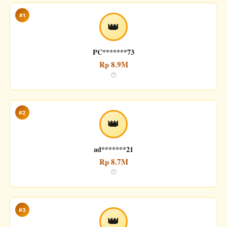
#1
👑
PC*******73
Rp 8.9M
🕐
#2
👑
ad*******21
Rp 8.7M
🕐
#3
👑