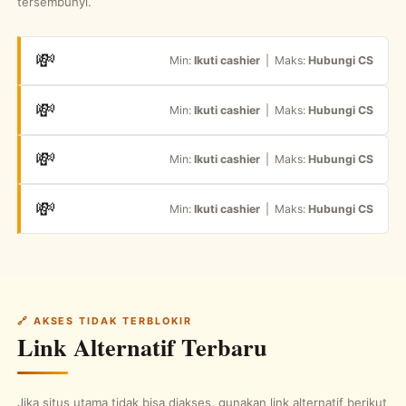
tersembunyi.
💸
Min:
Ikuti cashier
| Maks:
Hubungi CS
💸
Min:
Ikuti cashier
| Maks:
Hubungi CS
💸
Min:
Ikuti cashier
| Maks:
Hubungi CS
💸
Min:
Ikuti cashier
| Maks:
Hubungi CS
🔗 AKSES TIDAK TERBLOKIR
Link Alternatif Terbaru
Jika situs utama tidak bisa diakses, gunakan link alternatif berikut