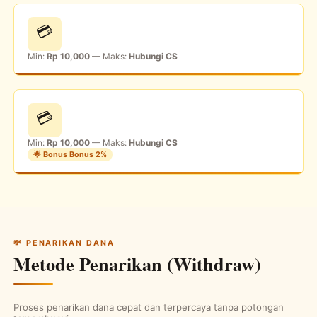
💳
Min:
Rp 10,000
— Maks:
Hubungi CS
💳
Min:
Rp 10,000
— Maks:
Hubungi CS
🌟 Bonus Bonus 2%
💸 PENARIKAN DANA
Metode Penarikan (Withdraw)
Proses penarikan dana cepat dan terpercaya tanpa potongan