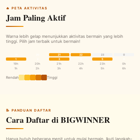
🔥 PETA AKTIVITAS
Jam Paling Aktif
Warna lebih gelap menunjukkan aktivitas bermain yang lebih
tinggi. Pilih jam terbaik untuk bermain!
19
20
21
22
23
0
1
2
3
4
5
6
19h
20h
21h
22h
23h
0h
1h
2h
3h
4h
5h
6h
Rendah
Tinggi
📝 PANDUAN DAFTAR
Cara Daftar di BIGWINNER
Hanya butuh beberapa menit untuk mulai bermain. Ikuti langkah-