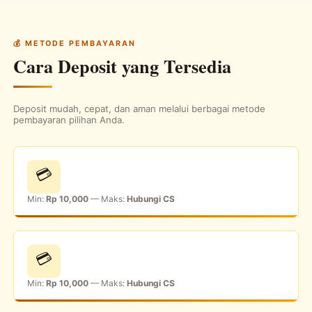
💰 METODE PEMBAYARAN
Cara Deposit yang Tersedia
Deposit mudah, cepat, dan aman melalui berbagai metode
pembayaran pilihan Anda.
💳
Min:
Rp 10,000
— Maks:
Hubungi CS
💳
Min:
Rp 10,000
— Maks:
Hubungi CS