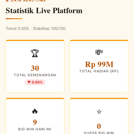
📊 DATA REAL-TIME
Statistik Live Platform
Trend 0.00% · Stabilitas 100/100
💸
🏆
Rp 99M
30
TOTAL HADIAH (RP)
TOTAL KEMENANGAN
▼ 0.00%
🔥
⭐
9
0
BIG WIN HARI INI
SUPER BIG WIN