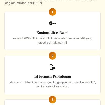
langkah mudah berikut ini.
🔑
Kunjungi Situs Resmi
Akses BIGWINNER melalui link resmi atau link alternatif yang
tersedia di halaman ini.
📝
Isi Formulir Pendaftaran
Masukkan data diri Anda dengan lengkap: nama, email, nomor HP,
dan kata sandi yang kuat.