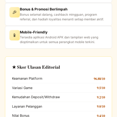
Bonus & Promosi Berlimpah
🎉
Bonus selamat datang, cashback mingguan, program
referral, dan hadiah loyalitas menanti setiap member aktif.
Mobile-Friendly
📱
Tersedia aplikasi Android APK dan tampilan web yang
dioptimalkan untuk semua perangkat mobile terkini.
★ Skor Ulasan Editorial
96.88/10
Keamanan Platform
9.5/10
Variasi Game
9.2/10
Kemudahan Deposit/Withdraw
9.0/10
Layanan Pelanggan
9.4/10
Nilai Bonus