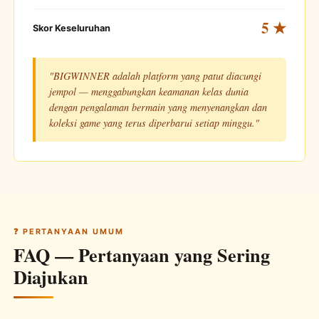
5 ★
Skor Keseluruhan
"BIGWINNER adalah platform yang patut diacungi
jempol — menggabungkan keamanan kelas dunia
dengan pengalaman bermain yang menyenangkan dan
koleksi game yang terus diperbarui setiap minggu."
❓ PERTANYAAN UMUM
FAQ — Pertanyaan yang Sering
Diajukan