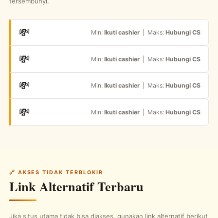
tersembunyi.
💸
Min:
Ikuti cashier
| Maks:
Hubungi CS
💸
Min:
Ikuti cashier
| Maks:
Hubungi CS
💸
Min:
Ikuti cashier
| Maks:
Hubungi CS
💸
Min:
Ikuti cashier
| Maks:
Hubungi CS
🔗 AKSES TIDAK TERBLOKIR
Link Alternatif Terbaru
Jika situs utama tidak bisa diakses, gunakan link alternatif berikut