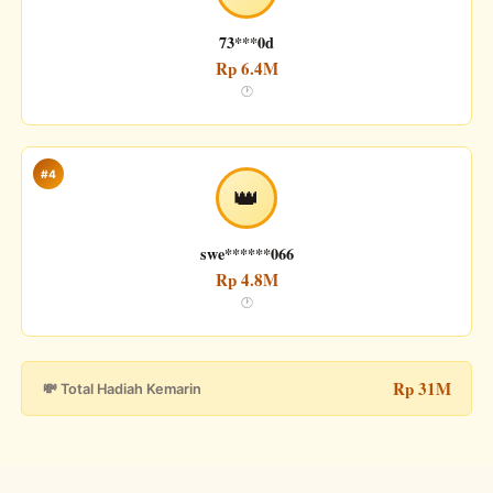
73***0d
Rp 6.4M
🕐
#4
👑
swe******066
Rp 4.8M
🕐
Rp 31M
💸 Total Hadiah Kemarin