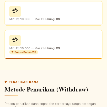
💳
Min:
Rp 10,000
— Maks:
Hubungi CS
💳
Min:
Rp 10,000
— Maks:
Hubungi CS
🌟 Bonus Bonus 2%
💸 PENARIKAN DANA
Metode Penarikan (Withdraw)
Proses penarikan dana cepat dan terpercaya tanpa potongan