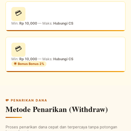
💳
Min:
Rp 10,000
— Maks:
Hubungi CS
💳
Min:
Rp 10,000
— Maks:
Hubungi CS
🌟 Bonus Bonus 2%
💸 PENARIKAN DANA
Metode Penarikan (Withdraw)
Proses penarikan dana cepat dan terpercaya tanpa potongan