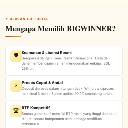
⭐ ULASAN EDITORIAL
Mengapa Memilih BIGWINNER?
Keamanan & Lisensi Resmi
🛡
Beroperasi dengan lisensi resmi internasional. Data dan
dana member dijamin aman menggunakan enkripsi SSL
256-bit.
Proses Cepat & Andal
⚡
Deposit diproses dalam hitungan detik. Withdraw diproses
maksimal 3 menit. Server uptime 99.9% sepanjang tahun.
RTP Kompetitif
🏆
Semua game kami memiliki RTP resmi yang tinggi dan telah
diaudit secara independen oleh lembaga sertifikasi
terkemuka.