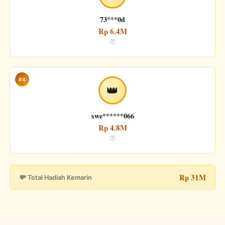
73***0d
Rp 6.4M
🕐
#4
👑
swe******066
Rp 4.8M
🕐
Rp 31M
💸 Total Hadiah Kemarin