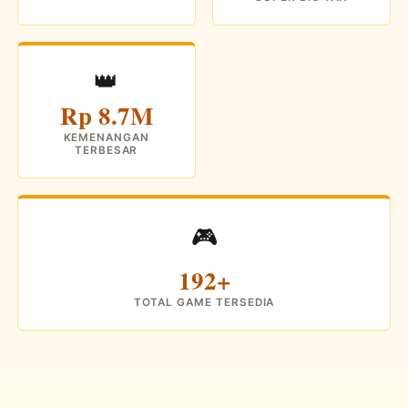
👑
Rp 8.7M
KEMENANGAN
TERBESAR
🎮
192+
TOTAL GAME TERSEDIA