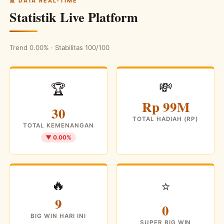
📊 DATA REAL-TIME
Statistik Live Platform
Trend 0.00% · Stabilitas 100/100
💸
🏆
Rp 99M
30
TOTAL HADIAH (RP)
TOTAL KEMENANGAN
▼ 0.00%
🔥
⭐
9
0
BIG WIN HARI INI
SUPER BIG WIN