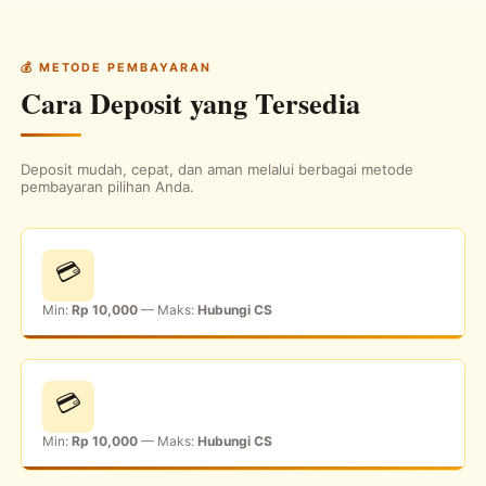
💰 METODE PEMBAYARAN
Cara Deposit yang Tersedia
Deposit mudah, cepat, dan aman melalui berbagai metode
pembayaran pilihan Anda.
💳
Min:
Rp 10,000
— Maks:
Hubungi CS
💳
Min:
Rp 10,000
— Maks:
Hubungi CS