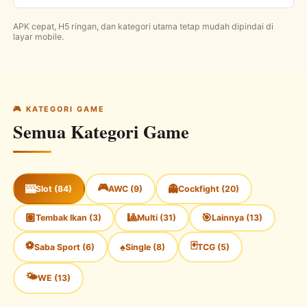
APK cepat, H5 ringan, dan kategori utama tetap mudah dipindai di
layar mobile.
🎮 KATEGORI GAME
Semua Kategori Game
🎮
🎰
👻
Slot (84)
AWC (9)
Cockfight (20)
🏽
🎱
🎯
Tembak Ikan (3)
Multi (31)
Lainnya (13)
⚽
🃏
♠
Saba Sport (6)
Single (8)
TCG (5)
🌤
WE (13)