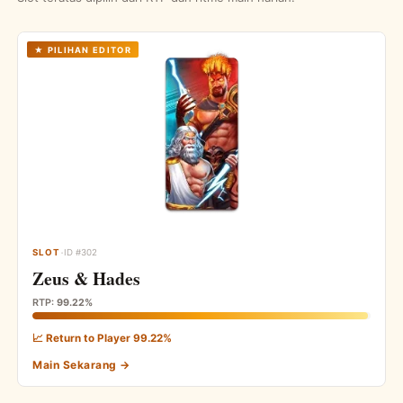
★ PILIHAN EDITOR
·
SLOT
ID #302
Zeus & Hades
RTP:
99.22%
📈 Return to Player 99.22%
Main Sekarang →