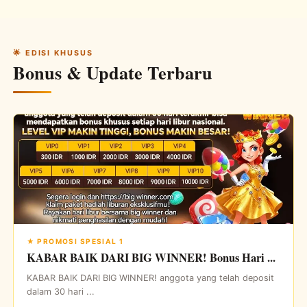
🌟 EDISI KHUSUS
Bonus & Update Terbaru
★ PROMOSI SPESIAL 1
KABAR BAIK DARI BIG WINNER! Bonus Hari ...
KABAR BAIK DARI BIG WINNER! anggota yang telah deposit
dalam 30 hari ...