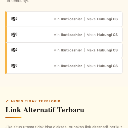
tersembunyi.
💸
Min:
Ikuti cashier
| Maks:
Hubungi CS
💸
Min:
Ikuti cashier
| Maks:
Hubungi CS
💸
Min:
Ikuti cashier
| Maks:
Hubungi CS
💸
Min:
Ikuti cashier
| Maks:
Hubungi CS
🔗 AKSES TIDAK TERBLOKIR
Link Alternatif Terbaru
Jika situs utama tidak bisa diakses, gunakan link alternatif berikut