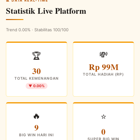
📊 DATA REAL-TIME
Statistik Live Platform
Trend 0.00% · Stabilitas 100/100
💸
🏆
Rp 99M
30
TOTAL HADIAH (RP)
TOTAL KEMENANGAN
▼ 0.00%
🔥
⭐
9
0
BIG WIN HARI INI
SUPER BIG WIN